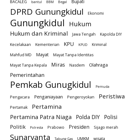
Bupati
BACALEG
bantul
BBM
Begal
DPRD Gunungkidul
Ekonomi
Gunungkidul
Hukum
Hukum dan Kriminal
Jawa Tengah
Kapolda DIY
KPU
Kecelakaan
Kementerian
Kriminal
KPUD
Mayat
Mahfud MD
Mayat Tanpa Identitas
Miras
Olahraga
Mayat Tanpa Kepala
Nasdem
Pemerintahan
Pemkab Gunugkidul
Pemuda
Peristiwa
Penganiayaan
Pengacara
Pengeroyokan
Pertamina
Pertamak
Pertamina Patra Niaga
Polda DIY
Polisi
Politik
Presiden
Prabowo
Sijago merah
Polresta
Sunaryanta
UMKM
wisata
Tabung Gas