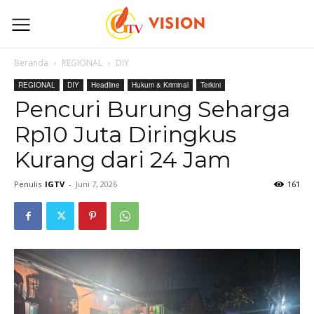
Beranda
REGIONAL
DIY
REGIONAL
DIY
Headline
Hukum & Kriminal
Terkini
Pencuri Burung Seharga
Rp10 Juta Diringkus
Kurang dari 24 Jam
Penulis
IGTV
-
Juni 7, 2026
161