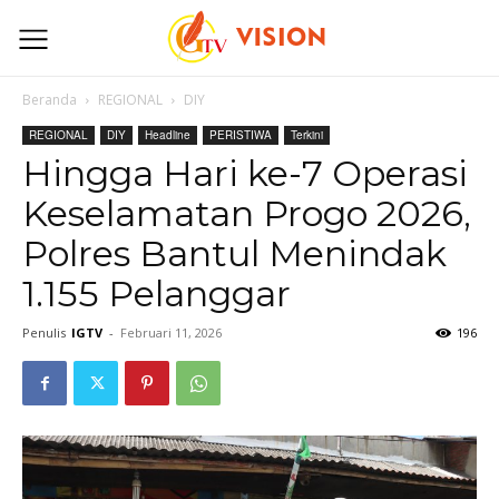
Beranda
REGIONAL
DIY
REGIONAL
DIY
Headline
PERISTIWA
Terkini
Hingga Hari ke-7 Operasi
Keselamatan Progo 2026,
Polres Bantul Menindak
1.155 Pelanggar
Penulis
IGTV
-
Februari 11, 2026
196