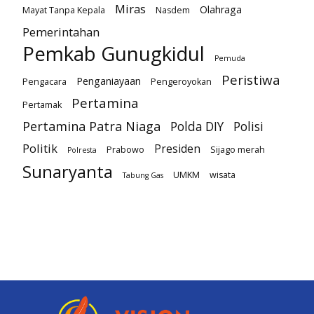
Miras
Olahraga
Mayat Tanpa Kepala
Nasdem
Pemerintahan
Pemkab Gunugkidul
Pemuda
Peristiwa
Penganiayaan
Pengacara
Pengeroyokan
Pertamina
Pertamak
Pertamina Patra Niaga
Polda DIY
Polisi
Politik
Presiden
Prabowo
Sijago merah
Polresta
Sunaryanta
UMKM
wisata
Tabung Gas