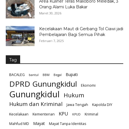
Area Kuliner Teras Malioboro Meledak, 3
Orang Alami Luka Bakar
Maret 30, 2026
Kecelakaan Maut di Gerbang Tol Ciawi jadi
Pembelajaran Bagi Semua Pihak
Februari 7, 2025
Tag
Bupati
BACALEG
bantul
BBM
Begal
DPRD Gunungkidul
Ekonomi
Gunungkidul
Hukum
Hukum dan Kriminal
Jawa Tengah
Kapolda DIY
KPU
Kecelakaan
Kementerian
Kriminal
KPUD
Mayat
Mahfud MD
Mayat Tanpa Identitas