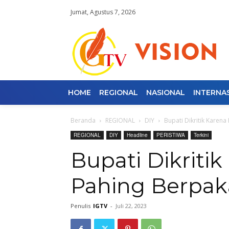
Jumat, Agustus 7, 2026
HOME
REGIONAL
NASIONAL
INTERNA
Beranda
REGIONAL
DIY
Bupati Dikritik Karena
REGIONAL
DIY
Headline
PERISTIWA
Terkini
Bupati Dikriti
Pahing Berpaka
Penulis
IGTV
-
Juli 22, 2023