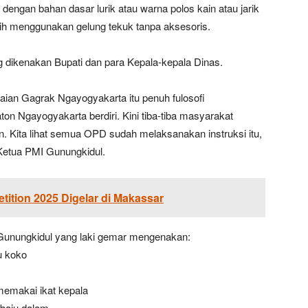
ngan bahan dasar lurik atau warna polos kain atau jarik
putih menggunakan gelung tekuk tanpa aksesoris.
g dikenakan Bupati dan para Kepala-kepala Dinas.
akaian Gagrak Ngayogyakarta itu penuh fulosofi
on Ngayogyakarta berdiri. Kini tiba-tiba masyarakat
. Kita lihat semua OPD sudah melaksanakan instruksi itu,
 Ketua PMI Gunungkidul.
ition 2025 Digelar di Makassar
Gunungkidul yang laki gemar mengenakan:
ju koko
memakai ikat kepala
 baju dalam.