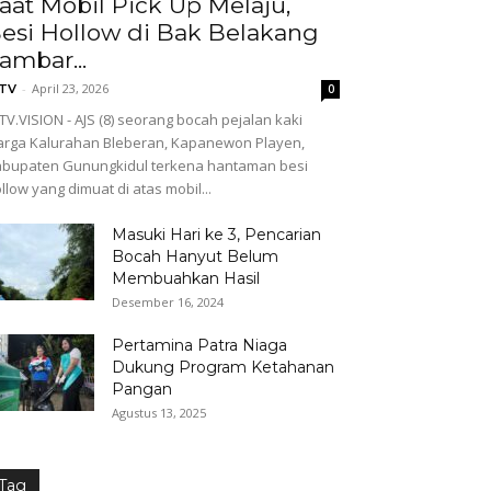
aat Mobil Pick Up Melaju,
esi Hollow di Bak Belakang
ambar...
-
April 23, 2026
GTV
0
TV.VISION - AJS (8) seorang bocah pejalan kaki
rga Kalurahan Bleberan, Kapanewon Playen,
bupaten Gunungkidul terkena hantaman besi
llow yang dimuat di atas mobil...
Masuki Hari ke 3, Pencarian
Bocah Hanyut Belum
Membuahkan Hasil
Desember 16, 2024
Pertamina Patra Niaga
Dukung Program Ketahanan
Pangan
Agustus 13, 2025
Tag