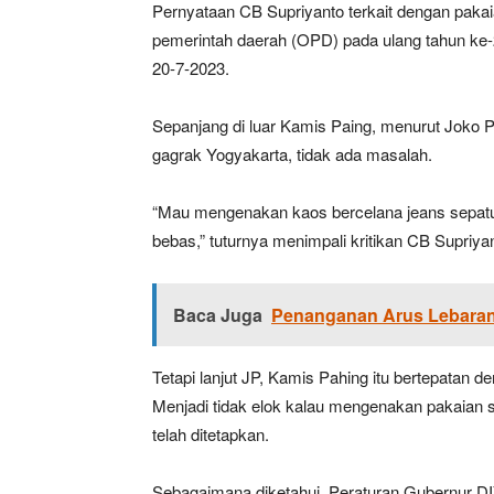
Pernyataan CB Supriyanto terkait dengan pakai
pemerintah daerah (OPD) pada ulang tahun k
20-7-2023.
Sepanjang di luar Kamis Paing, menurut Joko P
gagrak Yogyakarta, tidak ada masalah.
“Mau mengenakan kaos bercelana jeans sepatu j
bebas,” tuturnya menimpali kritikan CB Supriya
Baca Juga
Penanganan Arus Lebaran 
Tetapi lanjut JP, Kamis Pahing itu bertepatan d
Menjadi tidak elok kalau mengenakan pakaian 
telah ditetapkan.
Sebagaimana diketahui, Peraturan Gubernur D