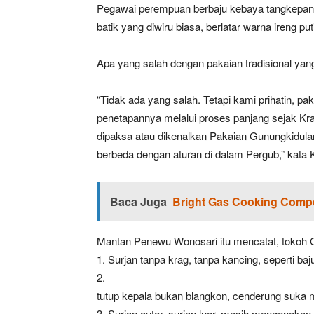
Pegawai perempuan berbaju kebaya tangkepan de
batik yang diwiru biasa, berlatar warna ireng 
Apa yang salah dengan pakaian tradisional yan
“Tidak ada yang salah. Tetapi kami prihatin, p
penetapannya melalui proses panjang sejak Krat
dipaksa atau dikenalkan Pakaian Gunungkidulan
berbeda dengan aturan di dalam Pergub,” kata
Baca Juga
Bright Gas Cooking Compet
Mantan Penewu Wonosari itu mencatat, tokoh 
1. Surjan tanpa krag, tanpa kancing, seperti ba
2.
tutup kepala bukan blangkon, cenderung suka 
3. Surjan outer, surjan luar, masih mengenakan