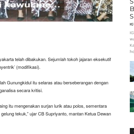
S
B
S
I
IG
wa
Ka
ho
arta telah dibakukan. Sejumlah tokoh jajaran eksekutif
entrik’ (modifikasi).
lah Gunungkidul itu selaras atau berseberangan dengan
nalisa secara kritisi.
ing itu mengenakan surjan lurik atau polos, sementara
elung tekuk,” ujar CB Supriyanto, mantan Ketua Dewan