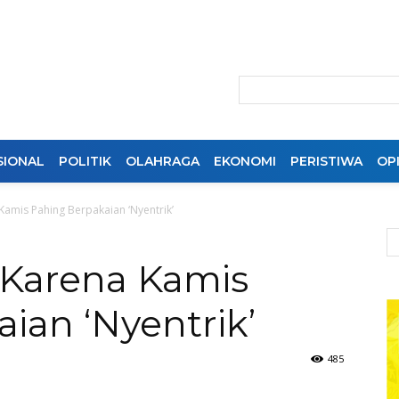
SIONAL
POLITIK
OLAHRAGA
EKONOMI
PERISTIWA
OPI
 Kamis Pahing Berpakaian ‘Nyentrik’
k Karena Kamis
ian ‘Nyentrik’
485