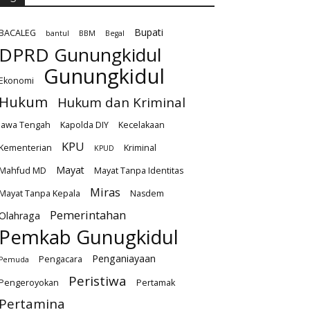
Bupati
BACALEG
bantul
BBM
Begal
DPRD Gunungkidul
Gunungkidul
Ekonomi
Hukum
Hukum dan Kriminal
Jawa Tengah
Kapolda DIY
Kecelakaan
KPU
Kementerian
Kriminal
KPUD
Mayat
Mahfud MD
Mayat Tanpa Identitas
Miras
Mayat Tanpa Kepala
Nasdem
Pemerintahan
Olahraga
Pemkab Gunugkidul
Penganiayaan
Pengacara
Pemuda
Peristiwa
Pengeroyokan
Pertamak
Pertamina