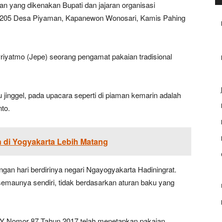
an yang dikenakan Bupati dan jajaran organisasi
e-205 Desa Piyaman, Kapanewon Wonosari, Kamis Pahing
riyatmo (Jepe) seorang pengamat pakaian tradisional
inggel, pada upacara seperti di piaman kemarin adalah
nto.
di Yogyakarta Lebih Matang
engan hari berdirinya negari Ngayogyakarta Hadiningrat.
semaunya sendiri, tidak berdasarkan aturan baku yang
IY Nomor 87 Tahun 2017 telah menetapkan pakaian