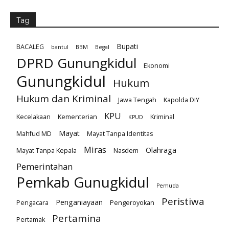
Tag
Bupati
BACALEG
bantul
BBM
Begal
DPRD Gunungkidul
Ekonomi
Gunungkidul
Hukum
Hukum dan Kriminal
Jawa Tengah
Kapolda DIY
KPU
Kecelakaan
Kementerian
Kriminal
KPUD
Mayat
Mahfud MD
Mayat Tanpa Identitas
Miras
Olahraga
Mayat Tanpa Kepala
Nasdem
Pemerintahan
Pemkab Gunugkidul
Pemuda
Peristiwa
Penganiayaan
Pengacara
Pengeroyokan
Pertamina
Pertamak