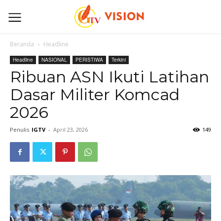
Beranda
Headline
Headline
NASIONAL
PERISTIWA
Terkini
Ribuan ASN Ikuti Latihan
Dasar Militer Komcad
2026
Penulis
IGTV
-
April 23, 2026
149