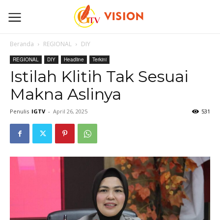
Beranda
REGIONAL
DIY
REGIONAL
DIY
Headline
Terkini
Istilah Klitih Tak Sesuai
Makna Aslinya
Penulis
IGTV
-
April 26, 2025
531