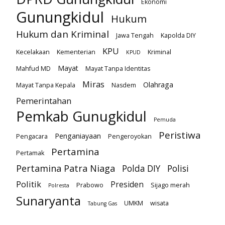
Ekonomi
Gunungkidul
Hukum
Hukum dan Kriminal
Jawa Tengah
Kapolda DIY
KPU
Kecelakaan
Kementerian
Kriminal
KPUD
Mayat
Mahfud MD
Mayat Tanpa Identitas
Miras
Olahraga
Mayat Tanpa Kepala
Nasdem
Pemerintahan
Pemkab Gunugkidul
Pemuda
Peristiwa
Penganiayaan
Pengacara
Pengeroyokan
Pertamina
Pertamak
Pertamina Patra Niaga
Polda DIY
Polisi
Politik
Presiden
Prabowo
Sijago merah
Polresta
Sunaryanta
UMKM
wisata
Tabung Gas