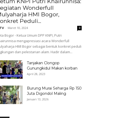
etum KNPI Putri Khairunnisa:
egiatan Wonderfull
ulyaharja HMI Bogor,
onkret Peduli...
-
Maret 10, 2024
GTV
0
ta Bogor - Ketua Umum DPP KNPI, Putri
airunnisa mengapresiasi acara Wonderfull
lyaharja HMI Bogor sebagai bentuk konkret peduli
ngkungan dan pelestarian alam. Hadir dalam...
Tanjakan Clongop
Gunungkidul Makan korban
April 28, 2023
Burung Murai Seharga Rp 150
Juta Digondol Maling
Januari 13, 2026