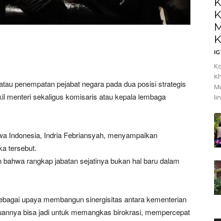
K
K
M
K
I
Ko
Kh
u penempatan pejabat negara pada dua posisi strategis
Mu
l menteri sekaligus komisaris atau kepala lembaga
li
wa Indonesia, Indria Febriansyah, menyampaikan
ka tersebut.
 bahwa rangkap jabatan sejatinya bukan hal baru dalam
sebagai upaya membangun sinergisitas antara kementerian
uannya bisa jadi untuk memangkas birokrasi, mempercepat