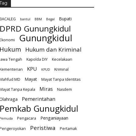
Tag
Bupati
BACALEG
bantul
BBM
Begal
DPRD Gunungkidul
Gunungkidul
Ekonomi
Hukum
Hukum dan Kriminal
Jawa Tengah
Kapolda DIY
Kecelakaan
KPU
Kementerian
Kriminal
KPUD
Mayat
Mahfud MD
Mayat Tanpa Identitas
Miras
Mayat Tanpa Kepala
Nasdem
Pemerintahan
Olahraga
Pemkab Gunugkidul
Penganiayaan
Pengacara
Pemuda
Peristiwa
Pengeroyokan
Pertamak