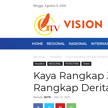
Minggu, Agustus 9, 2026
HOME
REGIONAL
NASIONAL
INTERNA
Beranda
Headline
Kaya Rangkap Jabatan, Miskin
Headline
NASIONAL
PERISTIWA
Terkini
Kaya Rangkap 
Rangkap Derit
Penulis
IGTV
-
Mei 31, 2025