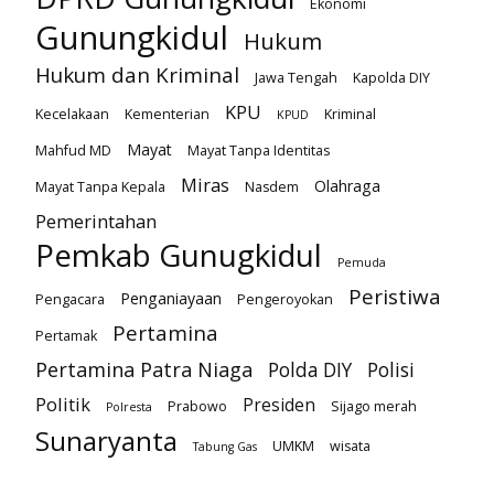
Ekonomi
Gunungkidul
Hukum
Hukum dan Kriminal
Jawa Tengah
Kapolda DIY
KPU
Kecelakaan
Kementerian
Kriminal
KPUD
Mayat
Mahfud MD
Mayat Tanpa Identitas
Miras
Olahraga
Mayat Tanpa Kepala
Nasdem
Pemerintahan
Pemkab Gunugkidul
Pemuda
Peristiwa
Penganiayaan
Pengacara
Pengeroyokan
Pertamina
Pertamak
Pertamina Patra Niaga
Polda DIY
Polisi
Politik
Presiden
Prabowo
Sijago merah
Polresta
Sunaryanta
UMKM
wisata
Tabung Gas