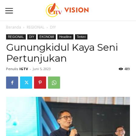
Beranda
REGIONAL
DIY
REGIONAL
DIY
EKONOMI
Headline
Terkini
Gunungkidul Kaya Seni
Pertunjukan
Penulis
IGTV
-
Juni 5, 2023
489