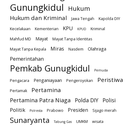
Gunungkidul
Hukum
Hukum dan Kriminal
Jawa Tengah
Kapolda DIY
KPU
Kecelakaan
Kementerian
Kriminal
KPUD
Mayat
Mahfud MD
Mayat Tanpa Identitas
Miras
Olahraga
Mayat Tanpa Kepala
Nasdem
Pemerintahan
Pemkab Gunugkidul
Pemuda
Peristiwa
Penganiayaan
Pengacara
Pengeroyokan
Pertamina
Pertamak
Pertamina Patra Niaga
Polda DIY
Polisi
Politik
Presiden
Prabowo
Sijago merah
Polresta
Sunaryanta
UMKM
wisata
Tabung Gas