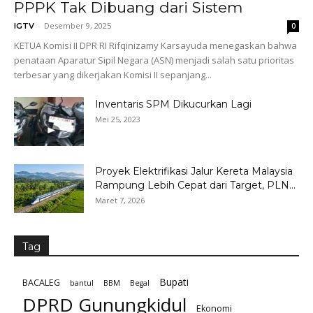
PPPK Tak Dibuang dari Sistem
-
Desember 9, 2025
IGTV
0
KETUA Komisi II DPR RI Rifqinizamy Karsayuda menegaskan bahwa
penataan Aparatur Sipil Negara (ASN) menjadi salah satu prioritas
terbesar yang dikerjakan Komisi II sepanjang...
Inventaris SPM Dikucurkan Lagi
Mei 25, 2023
Proyek Elektrifikasi Jalur Kereta Malaysia
Rampung Lebih Cepat dari Target, PLN...
Maret 7, 2026
Tag
Bupati
BACALEG
bantul
BBM
Begal
DPRD Gunungkidul
Ekonomi