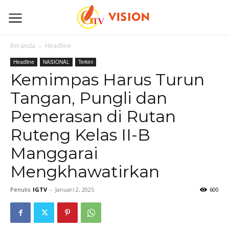
Beranda
Headline
Headline
NASIONAL
Terkini
Kemimpas Harus Turun
Tangan, Pungli dan
Pemerasan di Rutan
Ruteng Kelas II-B
Manggarai
Mengkhawatirkan
Penulis
IGTV
-
Januari 2, 2025
600