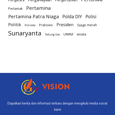
Pengacara
Pengeroyokan
Pertamina
Pertamak
Pertamina Patra Niaga
Polda DIY
Polisi
Politik
Presiden
Prabowo
Sijago merah
Polresta
Sunaryanta
UMKM
wisata
Tabung Gas
Dapatkan berita dan informasi terbaru dengan mengikuti media sosial
kami