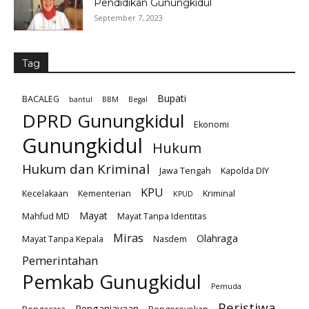
Pendidikan Gunungkidul
September 7, 2023
Tag
Bupati
BACALEG
bantul
BBM
Begal
DPRD Gunungkidul
Ekonomi
Gunungkidul
Hukum
Hukum dan Kriminal
Jawa Tengah
Kapolda DIY
KPU
Kecelakaan
Kementerian
Kriminal
KPUD
Mayat
Mahfud MD
Mayat Tanpa Identitas
Miras
Olahraga
Mayat Tanpa Kepala
Nasdem
Pemerintahan
Pemkab Gunugkidul
Pemuda
Peristiwa
Penganiayaan