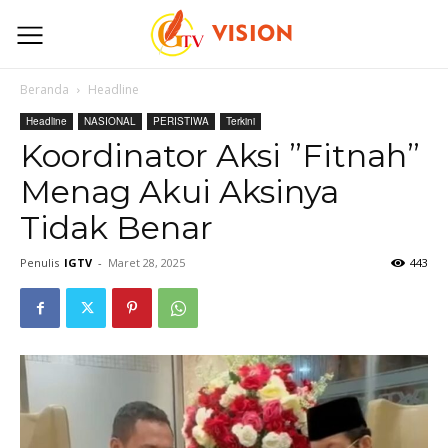
Beranda
Headline
Headline
NASIONAL
PERISTIWA
Terkini
Koordinator Aksi ”Fitnah”
Menag Akui Aksinya
Tidak Benar
Penulis
IGTV
-
Maret 28, 2025
443