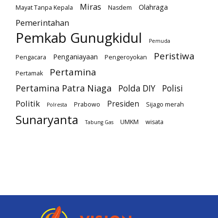
Miras
Olahraga
Mayat Tanpa Kepala
Nasdem
Pemerintahan
Pemkab Gunugkidul
Pemuda
Peristiwa
Penganiayaan
Pengacara
Pengeroyokan
Pertamina
Pertamak
Pertamina Patra Niaga
Polda DIY
Polisi
Politik
Presiden
Prabowo
Sijago merah
Polresta
Sunaryanta
UMKM
wisata
Tabung Gas