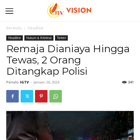
Beranda
Headline
Headline
Hukum & Kriminal
Terkini
Remaja Dianiaya Hingga
Tewas, 2 Orang
Ditangkap Polisi
Penulis
IGTV
-
Januari 26, 2026
341