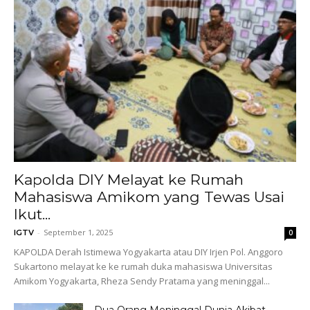
Kapolda DIY Melayat ke Rumah
Mahasiswa Amikom yang Tewas Usai
Ikut...
-
September 1, 2025
IGTV
0
KAPOLDA Derah Istimewa Yogyakarta atau DIY Irjen Pol. Anggoro
Sukartono melayat ke ke rumah duka mahasiswa Universitas
Amikom Yogyakarta, Rheza Sendy Pratama yang meninggal...
Dua Orang Meninggal Dunia Akibat