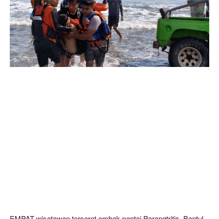
EMPAT wisatawan terseret ombak pantai Parangtritis, Bantul,