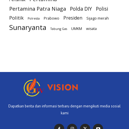
Pertamina Patra Niaga
Polda DIY
Polisi
Politik
Presiden
Prabowo
Sijago merah
Polresta
Sunaryanta
UMKM
wisata
Tabung Gas
Dapatkan berita dan informasi terbaru dengan mengikuti media sosial
kami