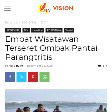
Beranda
REGIONAL
DIY
REGIONAL
DIY
Headline
PERISTIWA
Terkini
Empat Wisatawan
Terseret Ombak Pantai
Parangtritis
Penulis
IGTV
-
Desember 24, 2025
417