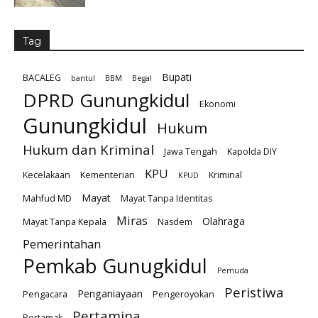
Tag
Bupati
BACALEG
bantul
BBM
Begal
DPRD Gunungkidul
Ekonomi
Gunungkidul
Hukum
Hukum dan Kriminal
Jawa Tengah
Kapolda DIY
KPU
Kecelakaan
Kementerian
Kriminal
KPUD
Mayat
Mahfud MD
Mayat Tanpa Identitas
Miras
Olahraga
Mayat Tanpa Kepala
Nasdem
Pemerintahan
Pemkab Gunugkidul
Pemuda
Peristiwa
Penganiayaan
Pengacara
Pengeroyokan
Pertamina
Pertamak