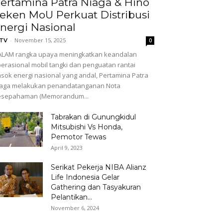
ertamina Patra Niaga & Hino
eken MoU Perkuat Distribusi
nergi Nasional
-
November 15, 2025
GTV
0
ALAM rangka upaya meningkatkan keandalan
erasional mobil tangki dan penguatan rantai
sok energi nasional yang andal, Pertamina Patra
iaga melakukan penandatanganan Nota
esepahaman (Memorandum...
Tabrakan di Gunungkidul
Mitsubishi Vs Honda,
Pemotor Tewas
April 9, 2023
Serikat Pekerja NIBA Alianz
Life Indonesia Gelar
Gathering dan Tasyakuran
Pelantikan...
November 6, 2024