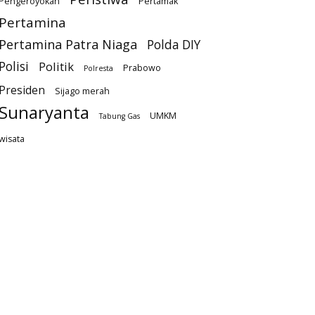
Pengeroyokan
Pertamak
Pertamina
Pertamina Patra Niaga
Polda DIY
Polisi
Politik
Prabowo
Polresta
Presiden
Sijago merah
Sunaryanta
UMKM
Tabung Gas
wisata