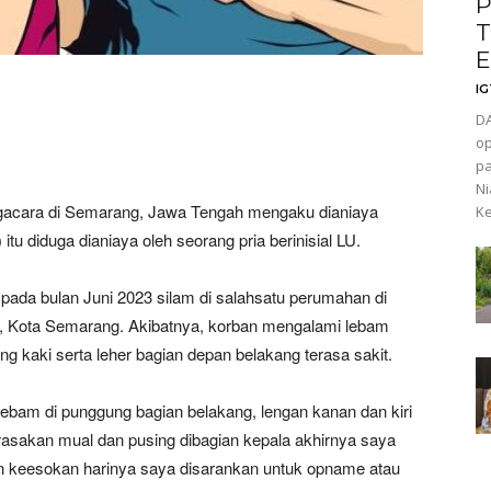
P
T
E
I
D
op
pa
N
acara di Semarang, Jawa Tengah mengaku dianiaya
K
itu diduga dianiaya oleh seorang pria berinisial LU.
 pada bulan Juni 2023 silam di salahsatu perumahan di
, Kota Semarang. Akibatnya, korban mengalami lebam
ung kaki serta leher bagian depan belakang terasa sakit.
lebam di punggung bagian belakang, lengan kanan dan kiri
rasakan mual dan pusing dibagian kepala akhirnya saya
 keesokan harinya saya disarankan untuk opname atau