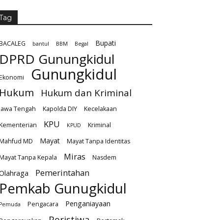
Tag
Bupati
BACALEG
bantul
BBM
Begal
DPRD Gunungkidul
Gunungkidul
Ekonomi
Hukum
Hukum dan Kriminal
Jawa Tengah
Kapolda DIY
Kecelakaan
KPU
Kementerian
Kriminal
KPUD
Mayat
Mahfud MD
Mayat Tanpa Identitas
Miras
Mayat Tanpa Kepala
Nasdem
Pemerintahan
Olahraga
Pemkab Gunugkidul
Penganiayaan
Pengacara
Pemuda
Peristiwa