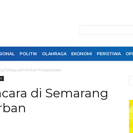
SIONAL
POLITIK
OLAHRAGA
EKONOMI
PERISTIWA
OPI
ng Diduga jadi Korban Penganiayaan
ni
cara di Semarang
rban