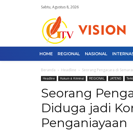
Sabtu, Agustus 8, 2026
HOME
REGIONAL
NASIONAL
INTERNA
Beranda
Headline
Seorang Pengacara di Semara
Headline
Hukum & Kriminal
REGIONAL
JATENG
Terki
Seorang Penga
Diduga jadi Ko
Penganiayaan