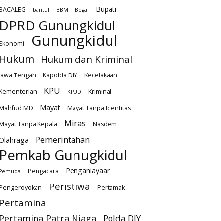
Bupati
BACALEG
bantul
BBM
Begal
DPRD Gunungkidul
Gunungkidul
Ekonomi
Hukum
Hukum dan Kriminal
Jawa Tengah
Kapolda DIY
Kecelakaan
KPU
Kementerian
Kriminal
KPUD
Mayat
Mahfud MD
Mayat Tanpa Identitas
Miras
Mayat Tanpa Kepala
Nasdem
Pemerintahan
Olahraga
Pemkab Gunugkidul
Penganiayaan
Pengacara
Pemuda
Peristiwa
Pengeroyokan
Pertamak
Pertamina
Pertamina Patra Niaga
Polda DIY