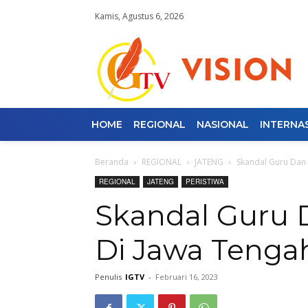
Kamis, Agustus 6, 2026
HOME
REGIONAL
NASIONAL
INTERNA
Beranda
REGIONAL
JATENG
Skandal Guru Dan
REGIONAL
JATENG
PERISTIWA
Skandal Guru 
Di Jawa Tenga
Penulis
IGTV
-
Februari 16, 2023