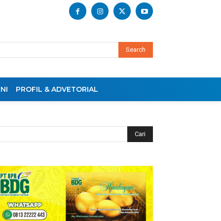
Search
NI
PROFIL & ADVETORIAL