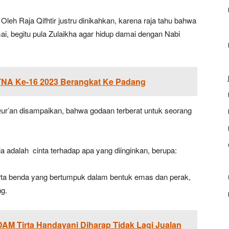
Oleh Raja Qifhtir justru dinikahkan, karena raja tahu bahwa
i, begitu pula Zulaikha agar hidup damai dengan Nabi
TNA Ke-16 2023 Berangkat Ke Padang
-Qur’an disampaikan, bahwa godaan terberat untuk seorang
adalah cinta terhadap apa yang diinginkan, berupa:
rta benda yang bertumpuk dalam bentuk emas dan perak,
ng.
AM Tirta Handayani Diharap Tidak Lagi Jualan