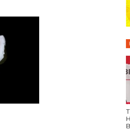
T
H
B