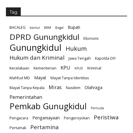
Tag
Bupati
BACALEG
bantul
BBM
Begal
DPRD Gunungkidul
Ekonomi
Gunungkidul
Hukum
Hukum dan Kriminal
Jawa Tengah
Kapolda DIY
KPU
Kecelakaan
Kementerian
Kriminal
KPUD
Mayat
Mahfud MD
Mayat Tanpa Identitas
Miras
Olahraga
Mayat Tanpa Kepala
Nasdem
Pemerintahan
Pemkab Gunugkidul
Pemuda
Peristiwa
Penganiayaan
Pengacara
Pengeroyokan
Pertamina
Pertamak