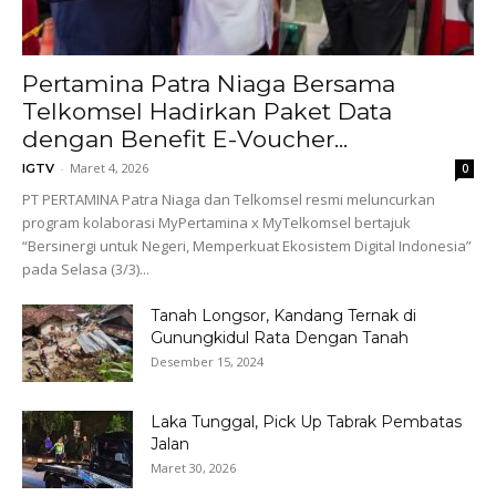
Pertamina Patra Niaga Bersama
Telkomsel Hadirkan Paket Data
dengan Benefit E-Voucher...
-
Maret 4, 2026
IGTV
0
PT PERTAMINA Patra Niaga dan Telkomsel resmi meluncurkan
program kolaborasi MyPertamina x MyTelkomsel bertajuk
“Bersinergi untuk Negeri, Memperkuat Ekosistem Digital Indonesia”
pada Selasa (3/3)...
Tanah Longsor, Kandang Ternak di
Gunungkidul Rata Dengan Tanah
Desember 15, 2024
Laka Tunggal, Pick Up Tabrak Pembatas
Jalan
Maret 30, 2026