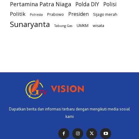
Pertamina Patra Niaga
Polda DIY
Polisi
Politik
Presiden
Prabowo
Sijago merah
Polresta
Sunaryanta
UMKM
wisata
Tabung Gas
Dapatkan berita dan informasi terbaru dengan mengikuti media sosial
kami