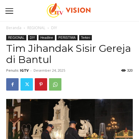
Beranda
REGIONAL
DIY
REGIONAL
DIY
Headline
PERISTIWA
Terkini
Tim Jihandak Sisir Gereja
di Bantul
Penulis
IGTV
-
Desember 24, 2025
320