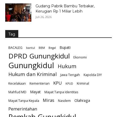
Gudang Pabrik Bambu Terbakar,
Kerugian Rp 1 Miliar Lebih
Juli 26, 2026
Tag
Bupati
BACALEG
bantul
BBM
Begal
DPRD Gunungkidul
Ekonomi
Gunungkidul
Hukum
Hukum dan Kriminal
Jawa Tengah
Kapolda DIY
KPU
Kecelakaan
Kementerian
Kriminal
KPUD
Mayat
Mahfud MD
Mayat Tanpa Identitas
Miras
Olahraga
Mayat Tanpa Kepala
Nasdem
Pemerintahan
Pemkab Gunugkidul