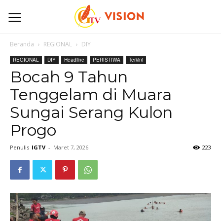
Beranda
REGIONAL
DIY
REGIONAL
DIY
Headline
PERISTIWA
Terkini
Bocah 9 Tahun
Tenggelam di Muara
Sungai Serang Kulon
Progo
Penulis
IGTV
-
Maret 7, 2026
223