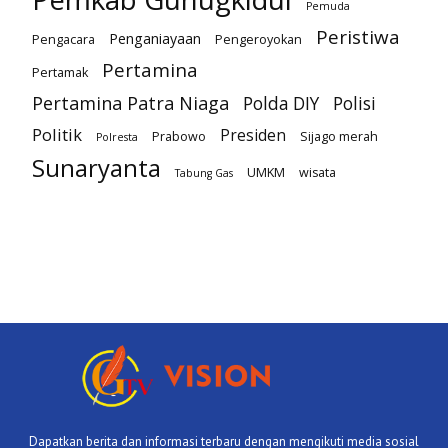
Pemuda
Peristiwa
Penganiayaan
Pengacara
Pengeroyokan
Pertamina
Pertamak
Pertamina Patra Niaga
Polda DIY
Polisi
Politik
Presiden
Prabowo
Sijago merah
Polresta
Sunaryanta
UMKM
wisata
Tabung Gas
Dapatkan berita dan informasi terbaru dengan mengikuti media sosial