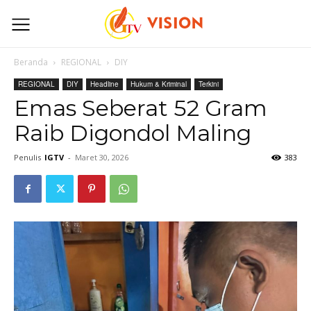
Beranda
REGIONAL
DIY
REGIONAL
DIY
Headline
Hukum & Kriminal
Terkini
Emas Seberat 52 Gram
Raib Digondol Maling
Penulis
IGTV
-
Maret 30, 2026
383