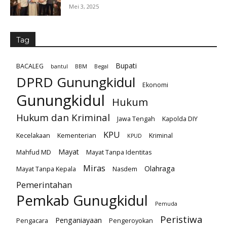
Mei 3, 2025
Tag
Bupati
BACALEG
bantul
BBM
Begal
DPRD Gunungkidul
Ekonomi
Gunungkidul
Hukum
Hukum dan Kriminal
Jawa Tengah
Kapolda DIY
KPU
Kecelakaan
Kementerian
Kriminal
KPUD
Mayat
Mahfud MD
Mayat Tanpa Identitas
Miras
Olahraga
Mayat Tanpa Kepala
Nasdem
Pemerintahan
Pemkab Gunugkidul
Pemuda
Peristiwa
Penganiayaan
Pengacara
Pengeroyokan