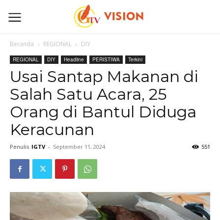
Beranda
REGIONAL
DIY
REGIONAL
DIY
Headline
PERISTIWA
Terkini
Usai Santap Makanan di
Salah Satu Acara, 25
Orang di Bantul Diduga
Keracunan
Penulis
IGTV
-
September 11, 2024
551