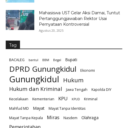
Mahasiswa UST Gelar Aksi Damai, Tuntut
Pertanggungjawaban Rektor Usai
Pernyataan Kontroversial
Agustus 20, 2025
Tag
Bupati
BACALEG
bantul
BBM
Begal
DPRD Gunungkidul
Ekonomi
Gunungkidul
Hukum
Hukum dan Kriminal
Jawa Tengah
Kapolda DIY
KPU
Kecelakaan
Kementerian
Kriminal
KPUD
Mayat
Mahfud MD
Mayat Tanpa Identitas
Miras
Olahraga
Mayat Tanpa Kepala
Nasdem
Pemerintahan