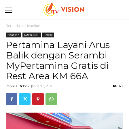
Beranda
Headline
Headline
NASIONAL
Terkini
Pertamina Layani Arus
Balik dengan Serambi
MyPertamina Gratis di
Rest Area KM 66A
Penulis
IGTV
-
Januari 3, 2026
322