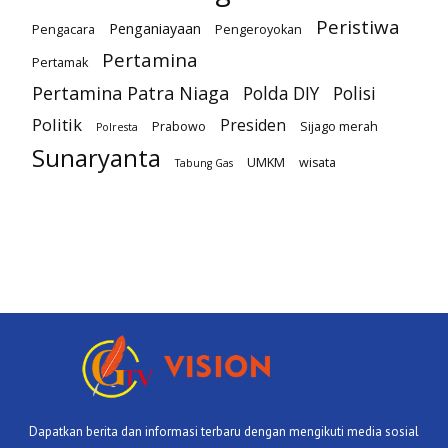
Peristiwa
Penganiayaan
Pengacara
Pengeroyokan
Pertamina
Pertamak
Pertamina Patra Niaga
Polda DIY
Polisi
Politik
Presiden
Prabowo
Sijago merah
Polresta
Sunaryanta
UMKM
wisata
Tabung Gas
Dapatkan berita dan informasi terbaru dengan mengikuti media sosial