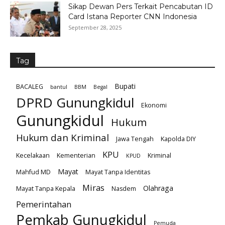
Sikap Dewan Pers Terkait Pencabutan ID
Card Istana Reporter CNN Indonesia
September 28, 2025
Tag
Bupati
BACALEG
bantul
BBM
Begal
DPRD Gunungkidul
Ekonomi
Gunungkidul
Hukum
Hukum dan Kriminal
Jawa Tengah
Kapolda DIY
KPU
Kecelakaan
Kementerian
Kriminal
KPUD
Mayat
Mahfud MD
Mayat Tanpa Identitas
Miras
Olahraga
Mayat Tanpa Kepala
Nasdem
Pemerintahan
Pemkab Gunugkidul
Pemuda