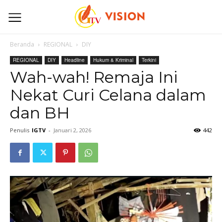
Beranda
REGIONAL
DIY
REGIONAL
DIY
Headline
Hukum & Kriminal
Terkini
Wah-wah! Remaja Ini
Nekat Curi Celana dalam
dan BH
Penulis
IGTV
-
Januari 2, 2026
442