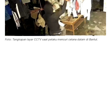
Foto: Tangkapan layar CCTV saat pelaku mencuri celana dalam di Bantul.