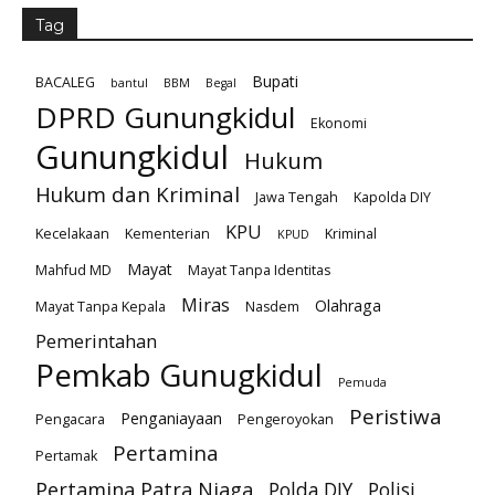
Tag
Bupati
BACALEG
bantul
BBM
Begal
DPRD Gunungkidul
Ekonomi
Gunungkidul
Hukum
Hukum dan Kriminal
Jawa Tengah
Kapolda DIY
KPU
Kecelakaan
Kementerian
Kriminal
KPUD
Mayat
Mahfud MD
Mayat Tanpa Identitas
Miras
Olahraga
Mayat Tanpa Kepala
Nasdem
Pemerintahan
Pemkab Gunugkidul
Pemuda
Peristiwa
Penganiayaan
Pengacara
Pengeroyokan
Pertamina
Pertamak
Pertamina Patra Niaga
Polda DIY
Polisi