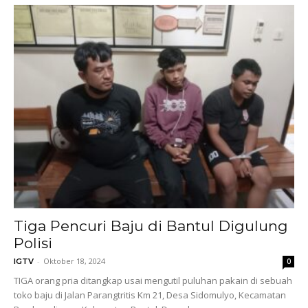
Tiga Pencuri Baju di Bantul Digulung
Polisi
-
Oktober 18, 2024
IGTV
0
TIGA orang pria ditangkap usai mengutil puluhan pakain di sebuah
toko baju di Jalan Parangtritis Km 21, Desa Sidomulyo, Kecamatan