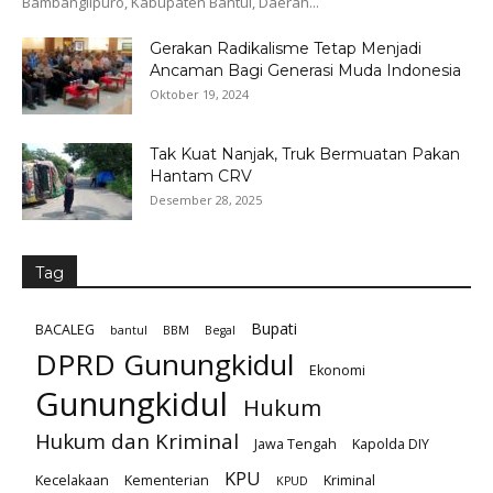
Bambanglipuro, Kabupaten Bantul, Daerah...
Gerakan Radikalisme Tetap Menjadi
Ancaman Bagi Generasi Muda Indonesia
Oktober 19, 2024
Tak Kuat Nanjak, Truk Bermuatan Pakan
Hantam CRV
Desember 28, 2025
Tag
Bupati
BACALEG
bantul
BBM
Begal
DPRD Gunungkidul
Ekonomi
Gunungkidul
Hukum
Hukum dan Kriminal
Jawa Tengah
Kapolda DIY
KPU
Kecelakaan
Kementerian
Kriminal
KPUD