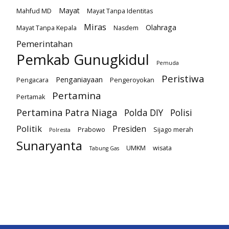
Mayat
Mahfud MD
Mayat Tanpa Identitas
Miras
Olahraga
Mayat Tanpa Kepala
Nasdem
Pemerintahan
Pemkab Gunugkidul
Pemuda
Peristiwa
Penganiayaan
Pengacara
Pengeroyokan
Pertamina
Pertamak
Pertamina Patra Niaga
Polda DIY
Polisi
Politik
Presiden
Prabowo
Sijago merah
Polresta
Sunaryanta
UMKM
wisata
Tabung Gas