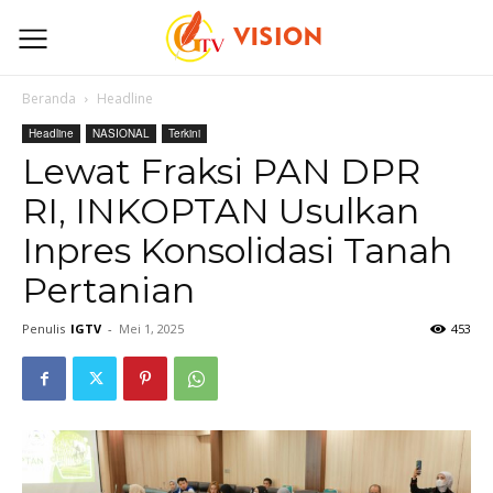
Beranda
Headline
Headline
NASIONAL
Terkini
Lewat Fraksi PAN DPR
RI, INKOPTAN Usulkan
Inpres Konsolidasi Tanah
Pertanian
Penulis
IGTV
-
Mei 1, 2025
453