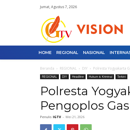
Jumat, Agustus 7, 2026
HOME
REGIONAL
NASIONAL
INTERNA
Beranda
REGIONAL
DIY
Polresta Yogyakarta 
REGIONAL
DIY
Headline
Hukum & Kriminal
Terkini
Polresta Yogya
Pengoplos Gas
Penulis
IGTV
-
Mei 21, 2026