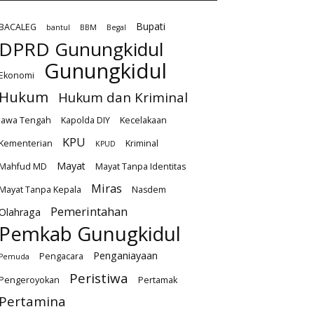
Bupati
BACALEG
bantul
BBM
Begal
DPRD Gunungkidul
Gunungkidul
Ekonomi
Hukum
Hukum dan Kriminal
Jawa Tengah
Kapolda DIY
Kecelakaan
KPU
Kementerian
Kriminal
KPUD
Mayat
Mahfud MD
Mayat Tanpa Identitas
Miras
Mayat Tanpa Kepala
Nasdem
Pemerintahan
Olahraga
Pemkab Gunugkidul
Penganiayaan
Pengacara
Pemuda
Peristiwa
Pengeroyokan
Pertamak
Pertamina