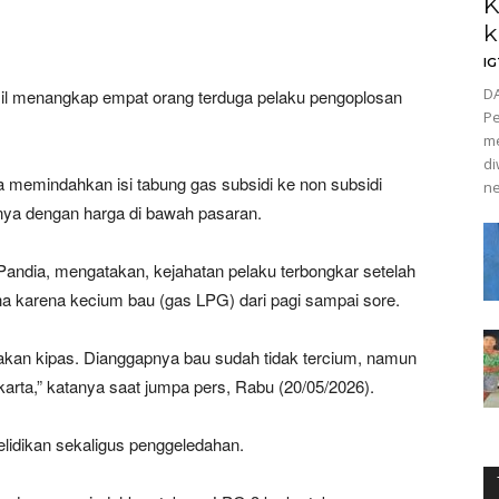
K
k
I
DA
l menangkap empat orang terduga pelaku pengoplosan
Pe
me
di
a memindahkan isi tabung gas subsidi ke non subsidi
ne
lnya dengan harga di bawah pasaran.
ndia, mengatakan, kejahatan pelaku terbongkar setelah
a karena kecium bau (gas LPG) dari pagi sampai sore.
nakan kipas. Dianggapnya bau sudah tidak tercium, namun
karta,” katanya saat jumpa pers, Rabu (20/05/2026).
elidikan sekaligus penggeledahan.