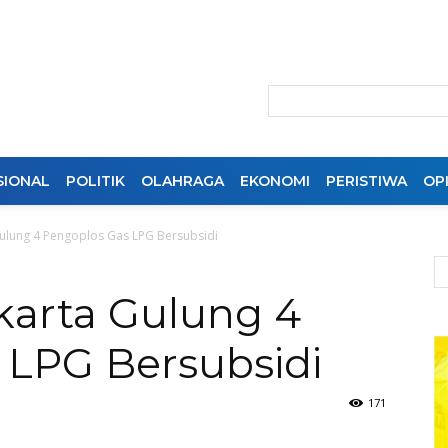
SIONAL
POLITIK
OLAHRAGA
EKONOMI
PERISTIWA
OPI
Gulung 4 Pengoplos Gas LPG Bersubsidi
karta Gulung 4
 LPG Bersubsidi
171