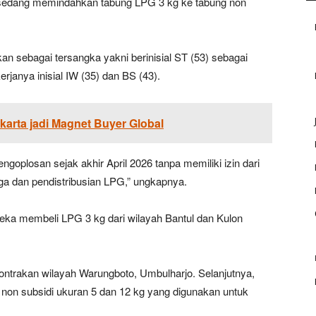
ng sedang memindahkan tabung LPG 3 kg ke tabung non
an sebagai tersangka yakni berinisial ST (53) sebagai
rjanya inisial IW (35) dan BS (43).
rta jadi Magnet Buyer Global
oplosan sejak akhir April 2026 tanpa memiliki izin dari
ga dan pendistribusian LPG,” ungkapnya.
eka membeli LPG 3 kg dari wilayah Bantul dan Kulon
ontrakan wilayah Warungboto, Umbulharjo. Selanjutnya,
on subsidi ukuran 5 dan 12 kg yang digunakan untuk