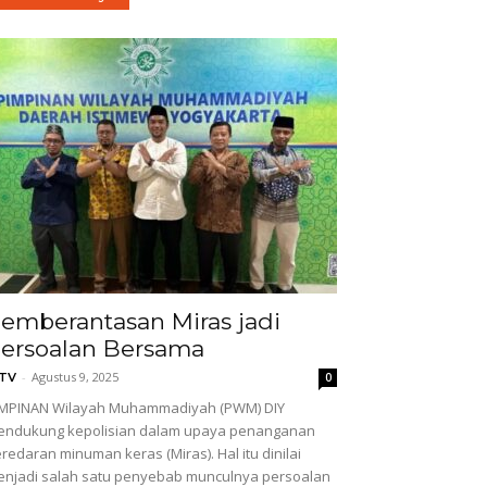
emberantasan Miras jadi
ersoalan Bersama
-
Agustus 9, 2025
GTV
0
IMPINAN Wilayah Muhammadiyah (PWM) DIY
endukung kepolisian dalam upaya penanganan
redaran minuman keras (Miras). Hal itu dinilai
njadi salah satu penyebab munculnya persoalan