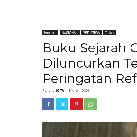
Headline
NASIONAL
PERISTIWA
Terkini
Buku Sejarah 
Diluncurkan Te
Peringatan Re
Penulis
IGTV
-
Mei 21, 2026