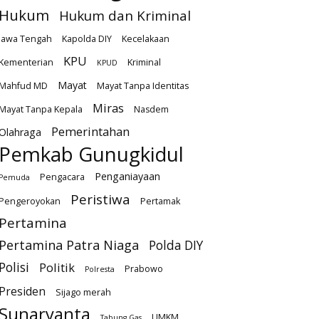
Hukum
Hukum dan Kriminal
Jawa Tengah
Kapolda DIY
Kecelakaan
KPU
Kementerian
Kriminal
KPUD
Mayat
Mahfud MD
Mayat Tanpa Identitas
Miras
Mayat Tanpa Kepala
Nasdem
Pemerintahan
Olahraga
Pemkab Gunugkidul
Penganiayaan
Pengacara
Pemuda
Peristiwa
Pengeroyokan
Pertamak
Pertamina
Pertamina Patra Niaga
Polda DIY
Polisi
Politik
Prabowo
Polresta
Presiden
Sijago merah
Sunaryanta
UMKM
Tabung Gas