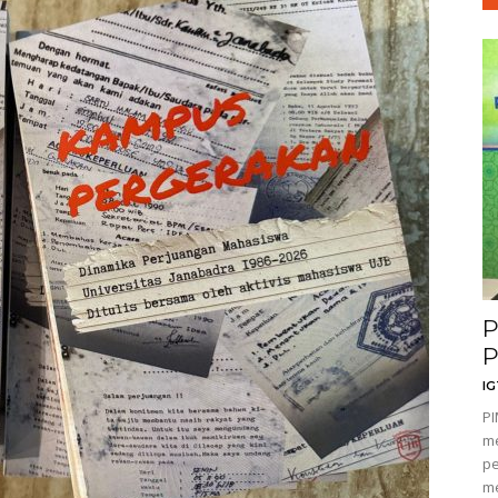
P
P
I
P
m
pe
me