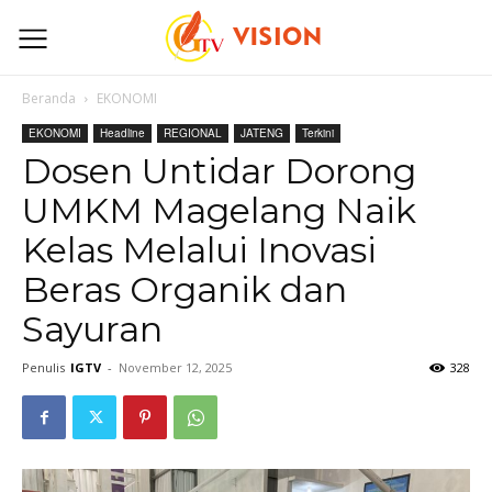
Beranda
EKONOMI
EKONOMI
Headline
REGIONAL
JATENG
Terkini
Dosen Untidar Dorong
UMKM Magelang Naik
Kelas Melalui Inovasi
Beras Organik dan
Sayuran
Penulis
IGTV
-
November 12, 2025
328