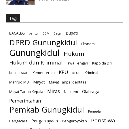
Tag
Bupati
BACALEG
bantul
BBM
Begal
DPRD Gunungkidul
Ekonomi
Gunungkidul
Hukum
Hukum dan Kriminal
Jawa Tengah
Kapolda DIY
KPU
Kecelakaan
Kementerian
Kriminal
KPUD
Mayat
Mahfud MD
Mayat Tanpa Identitas
Miras
Olahraga
Mayat Tanpa Kepala
Nasdem
Pemerintahan
Pemkab Gunugkidul
Pemuda
Peristiwa
Penganiayaan
Pengacara
Pengeroyokan