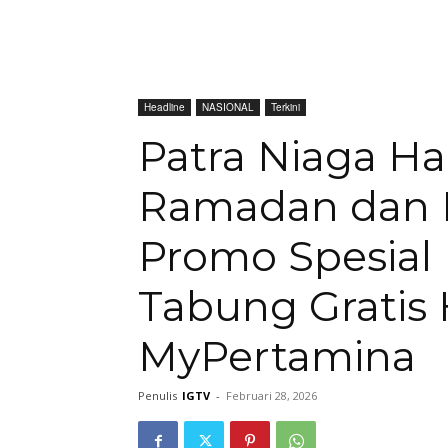
Headline
NASIONAL
Terkini
Patra Niaga H
Ramadan dan I
Promo Spesial 
Tabung Gratis
MyPertamina
Penulis
IGTV
-
Februari 28, 2026