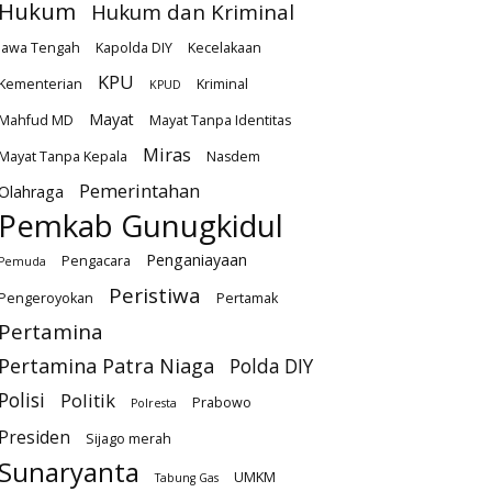
Hukum
Hukum dan Kriminal
Jawa Tengah
Kapolda DIY
Kecelakaan
KPU
Kementerian
Kriminal
KPUD
Mayat
Mahfud MD
Mayat Tanpa Identitas
Miras
Mayat Tanpa Kepala
Nasdem
Pemerintahan
Olahraga
Pemkab Gunugkidul
Penganiayaan
Pengacara
Pemuda
Peristiwa
Pengeroyokan
Pertamak
Pertamina
Pertamina Patra Niaga
Polda DIY
Polisi
Politik
Prabowo
Polresta
Presiden
Sijago merah
Sunaryanta
UMKM
Tabung Gas