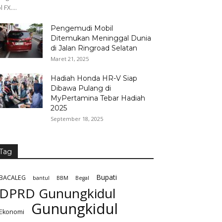
l FX....
Pengemudi Mobil
Ditemukan Meninggal Dunia
di Jalan Ringroad Selatan
Maret 21, 2025
Hadiah Honda HR-V Siap
Dibawa Pulang di
MyPertamina Tebar Hadiah
2025
September 18, 2025
Tag
Bupati
BACALEG
bantul
BBM
Begal
DPRD Gunungkidul
Gunungkidul
Ekonomi