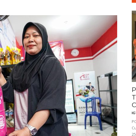
P
T
C
I
PO
Cu
25