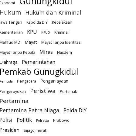
Gunungkidul
Ekonomi
Hukum
Hukum dan Kriminal
Jawa Tengah
Kapolda DIY
Kecelakaan
KPU
Kementerian
Kriminal
KPUD
Mayat
Mahfud MD
Mayat Tanpa Identitas
Miras
Mayat Tanpa Kepala
Nasdem
Pemerintahan
Olahraga
Pemkab Gunugkidul
Penganiayaan
Pengacara
Pemuda
Peristiwa
Pengeroyokan
Pertamak
Pertamina
Pertamina Patra Niaga
Polda DIY
Polisi
Politik
Prabowo
Polresta
Presiden
Sijago merah