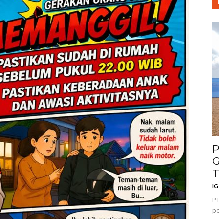
P
G
T
I
PT
pe