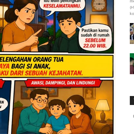
me
(H
ko