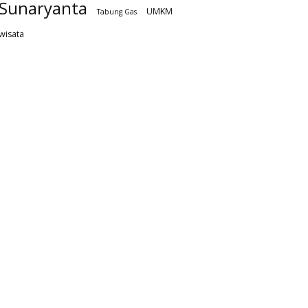
Sunaryanta
UMKM
Tabung Gas
wisata