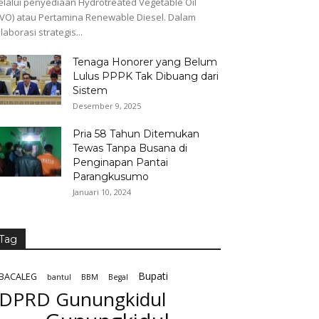
lalui penyediaan Hydrotreated Vegetable Oil
VO) atau Pertamina Renewable Diesel. Dalam
laborasi strategis...
Tenaga Honorer yang Belum
Lulus PPPK Tak Dibuang dari
Sistem
Desember 9, 2025
Pria 58 Tahun Ditemukan
Tewas Tanpa Busana di
Penginapan Pantai
Parangkusumo
Januari 10, 2024
Tag
Bupati
BACALEG
bantul
BBM
Begal
DPRD Gunungkidul