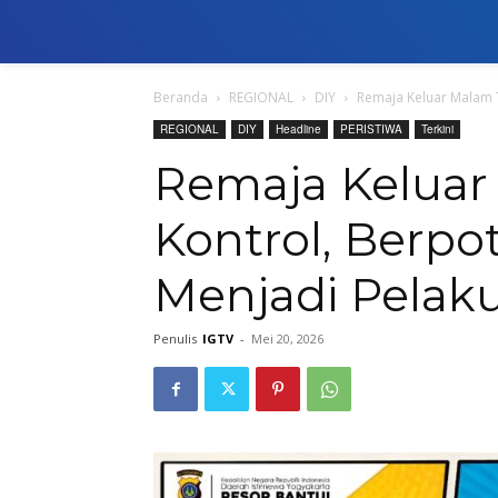
Beranda
REGIONAL
DIY
Remaja Keluar Malam T
REGIONAL
DIY
Headline
PERISTIWA
Terkini
Remaja Keluar
Kontrol, Berpot
Menjadi Pelaku
Penulis
IGTV
-
Mei 20, 2026