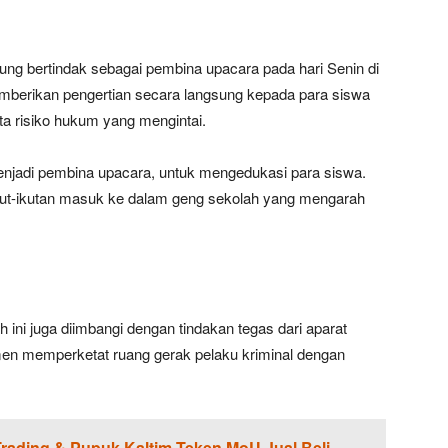
ngsung bertindak sebagai pembina upacara pada hari Senin di
emberikan pengertian secara langsung kepada para siswa
ta risiko hukum yang mengintai.
njadi pembina upacara, untuk mengedukasi para siswa.
ut-ikutan masuk ke dalam geng sekolah yang mengarah
h ini juga diimbangi dengan tindakan tegas dari aparat
tmen memperketat ruang gerak pelaku kriminal dengan
rading & Pupuk Kaltim Teken MoU Jual Beli