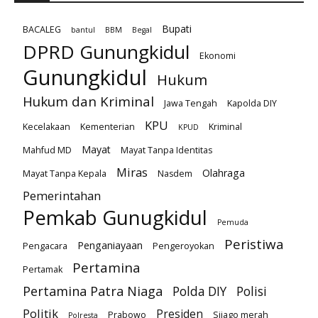
Bupati
BACALEG
bantul
BBM
Begal
DPRD Gunungkidul
Ekonomi
Gunungkidul
Hukum
Hukum dan Kriminal
Jawa Tengah
Kapolda DIY
KPU
Kecelakaan
Kementerian
Kriminal
KPUD
Mayat
Mahfud MD
Mayat Tanpa Identitas
Miras
Olahraga
Mayat Tanpa Kepala
Nasdem
Pemerintahan
Pemkab Gunugkidul
Pemuda
Peristiwa
Penganiayaan
Pengacara
Pengeroyokan
Pertamina
Pertamak
Pertamina Patra Niaga
Polda DIY
Polisi
Politik
Presiden
Prabowo
Sijago merah
Polresta