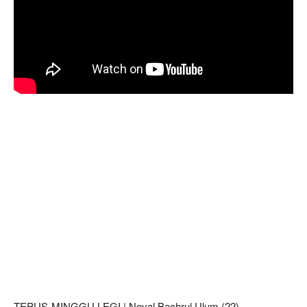
TEPUS-MINGGU LEGI | Noval Bachrul Ulum (22),