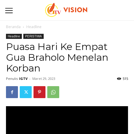
Beranda
Headline
Headline
PERISTIWA
Puasa Hari Ke Empat
Gua Braholo Menelan
Korban
Penulis
IGTV
-
Maret 29, 2023
515