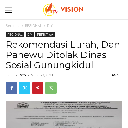
Beranda
REGIONAL
DIY
REGIONAL
DIY
PERISTIWA
Rekomendasi Lurah, Dan
Panewu Ditolak Dinas
Sosial Gunungkidul
Penulis
IGTV
-
Maret 29, 2023
535