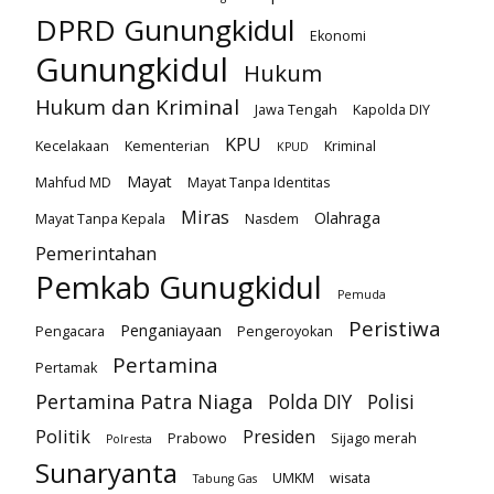
DPRD Gunungkidul
Ekonomi
Gunungkidul
Hukum
Hukum dan Kriminal
Jawa Tengah
Kapolda DIY
KPU
Kecelakaan
Kementerian
Kriminal
KPUD
Mayat
Mahfud MD
Mayat Tanpa Identitas
Miras
Olahraga
Mayat Tanpa Kepala
Nasdem
Pemerintahan
Pemkab Gunugkidul
Pemuda
Peristiwa
Penganiayaan
Pengacara
Pengeroyokan
Pertamina
Pertamak
Pertamina Patra Niaga
Polda DIY
Polisi
Politik
Presiden
Prabowo
Sijago merah
Polresta
Sunaryanta
UMKM
wisata
Tabung Gas