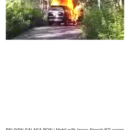
PALIYAN-SALASA PON | Mobil milik Imron Alrosid (57) warga