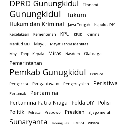
DPRD Gunungkidul
Ekonomi
Gunungkidul
Hukum
Hukum dan Kriminal
Jawa Tengah
Kapolda DIY
KPU
Kecelakaan
Kementerian
Kriminal
KPUD
Mayat
Mahfud MD
Mayat Tanpa Identitas
Miras
Olahraga
Mayat Tanpa Kepala
Nasdem
Pemerintahan
Pemkab Gunugkidul
Pemuda
Peristiwa
Penganiayaan
Pengacara
Pengeroyokan
Pertamina
Pertamak
Pertamina Patra Niaga
Polda DIY
Polisi
Politik
Presiden
Prabowo
Sijago merah
Polresta
Sunaryanta
UMKM
wisata
Tabung Gas