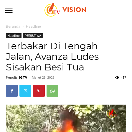
Beranda
Headline
Headline
PERISTIWA
Terbakar Di Tengah
Jalan, Avanza Ludes
Sisakan Besi Tua
Penulis
IGTV
-
Maret 29, 2023
417