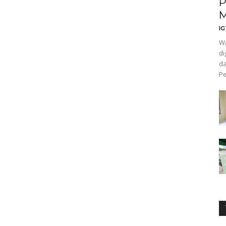
P
M
I
WA
di
da
Pe