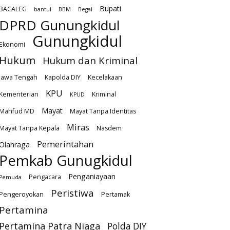
Bupati
BACALEG
bantul
BBM
Begal
DPRD Gunungkidul
Gunungkidul
Ekonomi
Hukum
Hukum dan Kriminal
Jawa Tengah
Kapolda DIY
Kecelakaan
KPU
Kementerian
Kriminal
KPUD
Mayat
Mahfud MD
Mayat Tanpa Identitas
Miras
Mayat Tanpa Kepala
Nasdem
Pemerintahan
Olahraga
Pemkab Gunugkidul
Penganiayaan
Pengacara
Pemuda
Peristiwa
Pengeroyokan
Pertamak
Pertamina
Pertamina Patra Niaga
Polda DIY