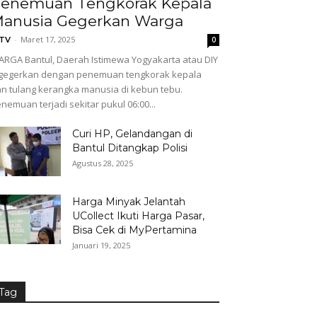
enemuan Tengkorak Kepala
anusia Gegerkan Warga
-
Maret 17, 2025
GTV
0
RGA Bantul, Daerah Istimewa Yogyakarta atau DIY
gegerkan dengan penemuan tengkorak kepala
n tulang kerangka manusia di kebun tebu.
nemuan terjadi sekitar pukul 06:00...
Curi HP, Gelandangan di
Bantul Ditangkap Polisi
Agustus 28, 2025
Harga Minyak Jelantah
UCollect Ikuti Harga Pasar,
Bisa Cek di MyPertamina
Januari 19, 2025
Tag