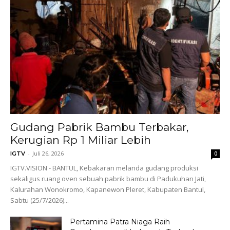
Gudang Pabrik Bambu Terbakar,
Kerugian Rp 1 Miliar Lebih
-
Juli 26, 2026
IGTV
0
IGTV.VISION - BANTUL, Kebakaran melanda gudang produksi
sekaligus ruang oven sebuah pabrik bambu di Padukuhan Jati,
Kalurahan Wonokromo, Kapanewon Pleret, Kabupaten Bantul,
Sabtu (25/7/2026)...
Pertamina Patra Niaga Raih