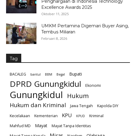
Penghargaan di Indonesia Technology
Excellence Awards 2025
Oktober 11, 2025
UMKM Pertamina Digemari Buyer Asing,
Tembus Miliaran
Februari 8, 2026
Tag
Bupati
BACALEG
bantul
BBM
Begal
DPRD Gunungkidul
Ekonomi
Gunungkidul
Hukum
Hukum dan Kriminal
Jawa Tengah
Kapolda DIY
KPU
Kecelakaan
Kementerian
Kriminal
KPUD
Mayat
Mahfud MD
Mayat Tanpa Identitas
Miras
Olahraga
Mayat Tanpa Kepala
Nasdem