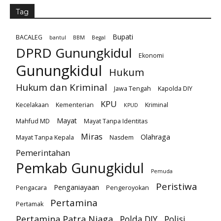
Tag
Bupati
BACALEG
bantul
BBM
Begal
DPRD Gunungkidul
Ekonomi
Gunungkidul
Hukum
Hukum dan Kriminal
Jawa Tengah
Kapolda DIY
KPU
Kecelakaan
Kementerian
Kriminal
KPUD
Mayat
Mahfud MD
Mayat Tanpa Identitas
Miras
Olahraga
Mayat Tanpa Kepala
Nasdem
Pemerintahan
Pemkab Gunugkidul
Pemuda
Peristiwa
Penganiayaan
Pengacara
Pengeroyokan
Pertamina
Pertamak
Pertamina Patra Niaga
Polda DIY
Polisi