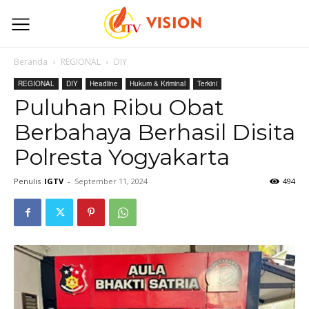
Beranda
REGIONAL
DIY
REGIONAL
DIY
Headline
Hukum & Kriminal
Terkini
Puluhan Ribu Obat
Berbahaya Berhasil Disita
Polresta Yogyakarta
Penulis
IGTV
-
September 11, 2024
494