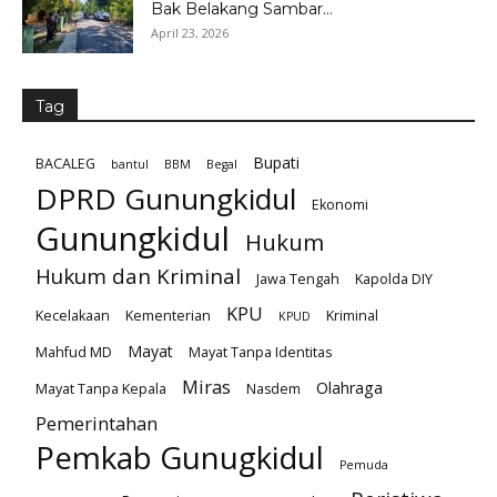
Bak Belakang Sambar...
April 23, 2026
Tag
Bupati
BACALEG
bantul
BBM
Begal
DPRD Gunungkidul
Ekonomi
Gunungkidul
Hukum
Hukum dan Kriminal
Jawa Tengah
Kapolda DIY
KPU
Kecelakaan
Kementerian
Kriminal
KPUD
Mayat
Mahfud MD
Mayat Tanpa Identitas
Miras
Olahraga
Mayat Tanpa Kepala
Nasdem
Pemerintahan
Pemkab Gunugkidul
Pemuda