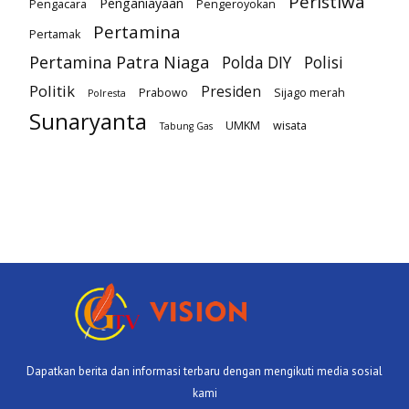
Peristiwa
Penganiayaan
Pengacara
Pengeroyokan
Pertamina
Pertamak
Pertamina Patra Niaga
Polda DIY
Polisi
Politik
Presiden
Prabowo
Sijago merah
Polresta
Sunaryanta
UMKM
wisata
Tabung Gas
Dapatkan berita dan informasi terbaru dengan mengikuti media sosial
kami