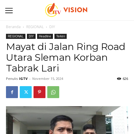
Beranda
REGIONAL
DIY
REGIONAL
DIY
Headline
Terkini
Mayat di Jalan Ring Road
Utara Sleman Korban
Tabrak Lari
Penulis
IGTV
-
November 15, 2024
626