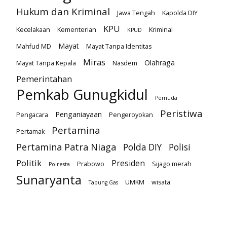
Hukum dan Kriminal
Jawa Tengah
Kapolda DIY
KPU
Kecelakaan
Kementerian
Kriminal
KPUD
Mayat
Mahfud MD
Mayat Tanpa Identitas
Miras
Olahraga
Mayat Tanpa Kepala
Nasdem
Pemerintahan
Pemkab Gunugkidul
Pemuda
Peristiwa
Penganiayaan
Pengacara
Pengeroyokan
Pertamina
Pertamak
Pertamina Patra Niaga
Polda DIY
Polisi
Politik
Presiden
Prabowo
Sijago merah
Polresta
Sunaryanta
UMKM
wisata
Tabung Gas