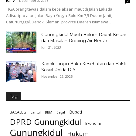
-
Desember 2, 2025
IGTV
0
TIGA orang tewas dalam kecelakaan maut di Jalan Laksda
Adisucipto atau Jalan Raya Yogya-Solo Km 7,5 Dusun Janti,
Caturtunggal, Depok, Sleman, provinsi Daerah Istimewa...
Gunungkidul Masih Belum Dapat Keluar
dari Masalah Droping Air Bersih
Juni 21, 2023
Kapolri Tinjau Bakti Kesehatan dan Bakti
Sosial Polda DIY
November 22, 2025
Tag
Bupati
BACALEG
bantul
BBM
Begal
DPRD Gunungkidul
Ekonomi
Gunungkidul
Hukum