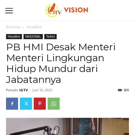
Beranda
Headline
Headline
NASIONAL
Terkini
PB HMI Desak Menteri
Menteri Lingkungan
Hidup Mundur dari
Jabatannya
Penulis
IGTV
-
Juni 10, 2025
509