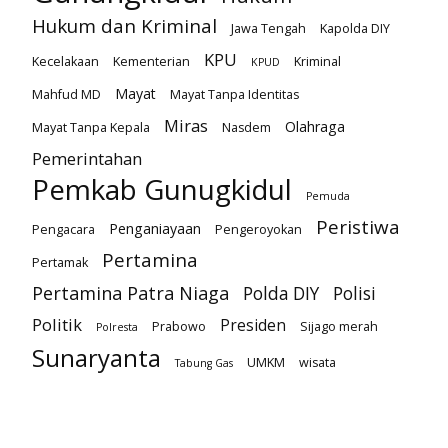
Hukum dan Kriminal
Jawa Tengah
Kapolda DIY
KPU
Kecelakaan
Kementerian
Kriminal
KPUD
Mayat
Mahfud MD
Mayat Tanpa Identitas
Miras
Olahraga
Mayat Tanpa Kepala
Nasdem
Pemerintahan
Pemkab Gunugkidul
Pemuda
Peristiwa
Penganiayaan
Pengacara
Pengeroyokan
Pertamina
Pertamak
Pertamina Patra Niaga
Polda DIY
Polisi
Politik
Presiden
Prabowo
Sijago merah
Polresta
Sunaryanta
UMKM
wisata
Tabung Gas