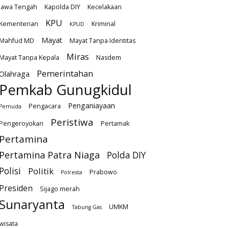
Jawa Tengah
Kapolda DIY
Kecelakaan
KPU
Kementerian
Kriminal
KPUD
Mayat
Mahfud MD
Mayat Tanpa Identitas
Miras
Mayat Tanpa Kepala
Nasdem
Pemerintahan
Olahraga
Pemkab Gunugkidul
Penganiayaan
Pengacara
Pemuda
Peristiwa
Pengeroyokan
Pertamak
Pertamina
Pertamina Patra Niaga
Polda DIY
Polisi
Politik
Prabowo
Polresta
Presiden
Sijago merah
Sunaryanta
UMKM
Tabung Gas
wisata