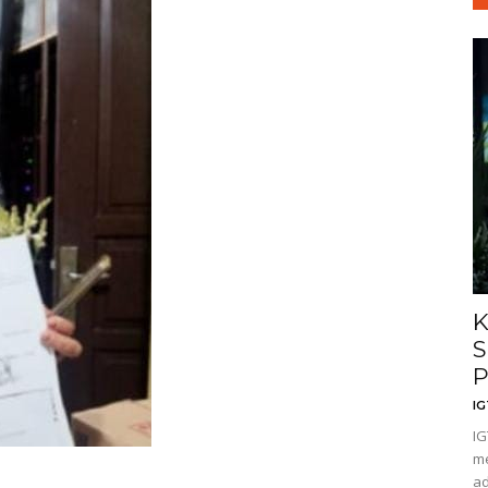
K
S
P
I
IG
me
ad