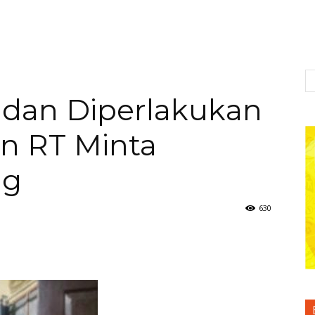
 dan Diperlakukan
on RT Minta
ng
630