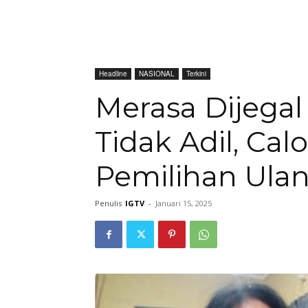
Headline
NASIONAL
Terkini
Merasa Dijegal
Tidak Adil, Cal
Pemilihan Ula
Penulis
IGTV
-
Januari 15, 2025