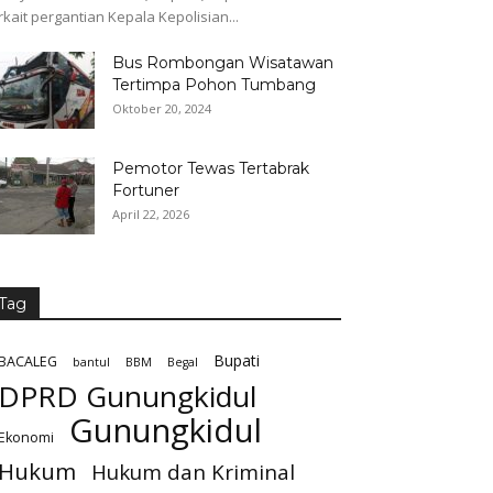
rkait pergantian Kepala Kepolisian...
Bus Rombongan Wisatawan
Tertimpa Pohon Tumbang
Oktober 20, 2024
Pemotor Tewas Tertabrak
Fortuner
April 22, 2026
Tag
Bupati
BACALEG
bantul
BBM
Begal
DPRD Gunungkidul
Gunungkidul
Ekonomi
Hukum
Hukum dan Kriminal