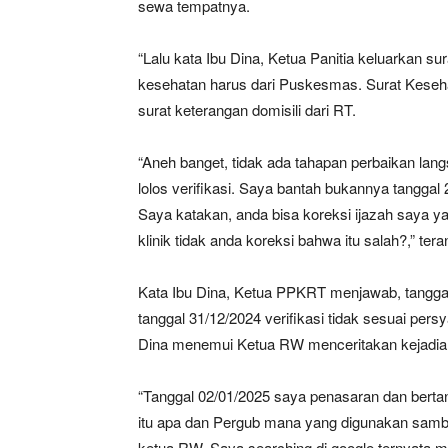
sewa tempatnya.
“Lalu kata Ibu Dina, Ketua Panitia keluarkan sur
kesehatan harus dari Puskesmas. Surat Kesehata
surat keterangan domisili dari RT.
“Aneh banget, tidak ada tahapan perbaikan la
lolos verifikasi. Saya bantah bukannya tanggal
Saya katakan, anda bisa koreksi ijazah saya yan
klinik tidak anda koreksi bahwa itu salah?,” tera
Kata Ibu Dina, Ketua PPKRT menjawab, tanggal
tanggal 31/12/2024 verifikasi tidak sesuai pers
Dina menemui Ketua RW menceritakan kejadian 
“Tanggal 02/01/2025 saya penasaran dan bertan
itu apa dan Pergub mana yang digunakan samb
ketua RW. Saya searching di google ternyata 