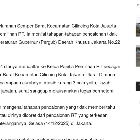
te
urahan Semper Barat Kecamatan Cilincing Kota Jakarta
emilihan RT. Ia menilai tahapan-tahapan pencalonan tidak
Peraturan Gubernur (Pergub) Daerah Khusus Jakarta No.22
 dirinya mendaftar ke Ketua Panitia Pemilihan RT sebagai
Barat Kecamatan Cilincing Kota Jakarta Utara. Dimana
ina sapaan akrabnya, masih kurang 3 poin yaitu, ijazah
kap jabatan, surat sanggup melaksanakan tugas bermeterai.
fair mengenai tahapan pencalonan yang tidak memberitahu
tau dirinya dicoret dari pencalonan RT yang terkesan
terangannya, Selasa (14/12/2025) di Jakarta.
 ke rumah untuk menukar ijazah dan membuat surat