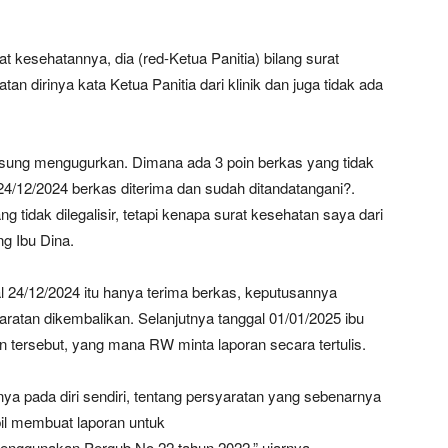
at kesehatannya, dia (red-Ketua Panitia) bilang surat
n dirinya kata Ketua Panitia dari klinik dan juga tidak ada
ngsung mengugurkan. Dimana ada 3 poin berkas yang tidak
 24/12/2024 berkas diterima dan sudah ditandatangani?.
g tidak dilegalisir, tetapi kenapa surat kesehatan saya dari
ng Ibu Dina.
 24/12/2024 itu hanya terima berkas, keputusannya
yaratan dikembalikan. Selanjutnya tanggal 01/01/2025 ibu
tersebut, yang mana RW minta laporan secara tertulis.
ya pada diri sendiri, tentang persyaratan yang sebenarnya
il membuat laporan untuk
menggunakan Pergub No.22 tahun 2022,” ujarnya.