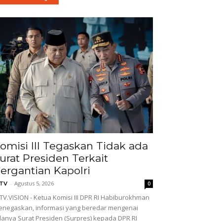
omisi III Tegaskan Tidak ada
urat Presiden Terkait
ergantian Kapolri
-
Agustus 5, 2026
GTV
0
TV.VISION - Ketua Komisi III DPR RI Habiburokhman
negaskan, informasi yang beredar mengenai
anya Surat Presiden (Surpres) kepada DPR RI