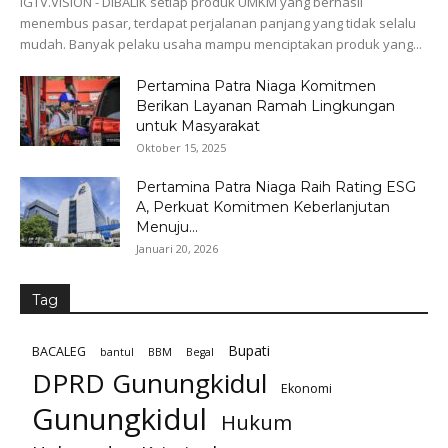
IGTV.VISION - DIBALIK setiap produk UMKM yang berhasil
menembus pasar, terdapat perjalanan panjang yang tidak selalu
mudah. Banyak pelaku usaha mampu menciptakan produk yang...
Pertamina Patra Niaga Komitmen
Berikan Layanan Ramah Lingkungan
untuk Masyarakat
Oktober 15, 2025
Pertamina Patra Niaga Raih Rating ESG
A, Perkuat Komitmen Keberlanjutan
Menuju...
Januari 20, 2026
Tag
Bupati
BACALEG
bantul
BBM
Begal
DPRD Gunungkidul
Ekonomi
Gunungkidul
Hukum