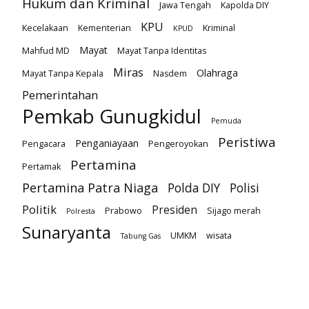
Hukum dan Kriminal
Jawa Tengah
Kapolda DIY
KPU
Kecelakaan
Kementerian
Kriminal
KPUD
Mayat
Mahfud MD
Mayat Tanpa Identitas
Miras
Olahraga
Mayat Tanpa Kepala
Nasdem
Pemerintahan
Pemkab Gunugkidul
Pemuda
Peristiwa
Penganiayaan
Pengacara
Pengeroyokan
Pertamina
Pertamak
Pertamina Patra Niaga
Polda DIY
Polisi
Politik
Presiden
Prabowo
Sijago merah
Polresta
Sunaryanta
UMKM
wisata
Tabung Gas