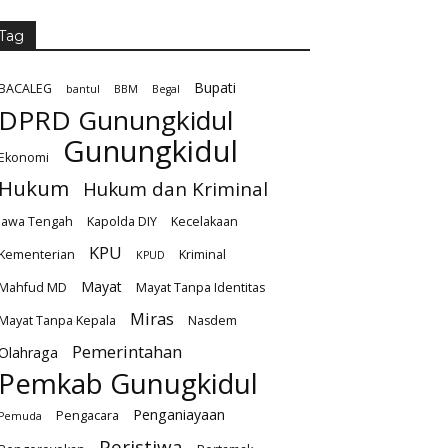
Tag
Bupati
BACALEG
bantul
BBM
Begal
DPRD Gunungkidul
Gunungkidul
Ekonomi
Hukum
Hukum dan Kriminal
Jawa Tengah
Kapolda DIY
Kecelakaan
KPU
Kementerian
Kriminal
KPUD
Mayat
Mahfud MD
Mayat Tanpa Identitas
Miras
Mayat Tanpa Kepala
Nasdem
Pemerintahan
Olahraga
Pemkab Gunugkidul
Penganiayaan
Pengacara
Pemuda
Peristiwa