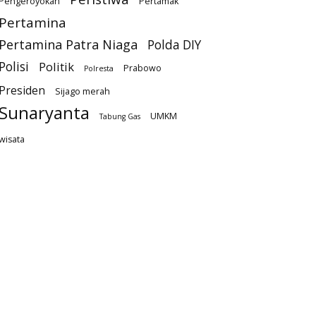
Pengeroyokan
Pertamak
Pertamina
Pertamina Patra Niaga
Polda DIY
Polisi
Politik
Prabowo
Polresta
Presiden
Sijago merah
Sunaryanta
UMKM
Tabung Gas
wisata