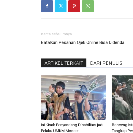
Berita sebelumnya
Batalkan Pesanan Ojek Online Bisa Didenda
ARTIKEL TERKAIT
DARI PENULIS
Ini Kisah Penyandang Disabilitas jadi
Bonceng Istr
Pelaku UMKM Moncer
Tangkap Pen