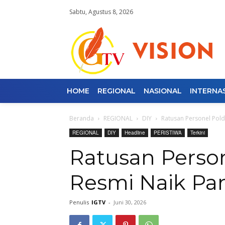
Sabtu, Agustus 8, 2026
HOME
REGIONAL
NASIONAL
INTERNA
Beranda
REGIONAL
DIY
Ratusan Personel Pold
REGIONAL
DIY
Headline
PERISTIWA
Terkini
Ratusan Person
Resmi Naik Pa
Penulis
IGTV
-
Juni 30, 2026