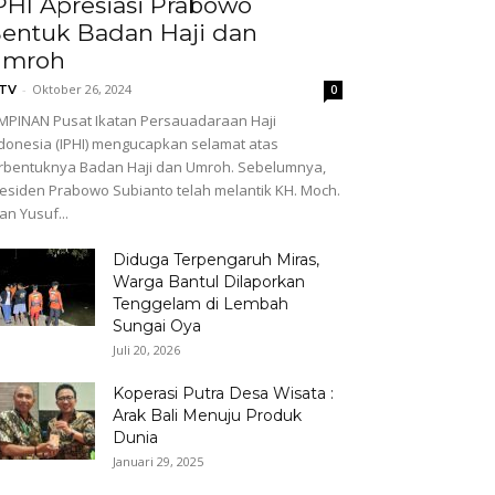
PHI Apresiasi Prabowo
entuk Badan Haji dan
Umroh
-
Oktober 26, 2024
GTV
0
MPINAN Pusat Ikatan Persauadaraan Haji
donesia (IPHI) mengucapkan selamat atas
rbentuknya Badan Haji dan Umroh. Sebelumnya,
esiden Prabowo Subianto telah melantik KH. Moch.
fan Yusuf...
Diduga Terpengaruh Miras,
Warga Bantul Dilaporkan
Tenggelam di Lembah
Sungai Oya
Juli 20, 2026
Koperasi Putra Desa Wisata :
Arak Bali Menuju Produk
Dunia
Januari 29, 2025