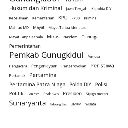
Hukum dan Kriminal
Jawa Tengah
Kapolda DIY
KPU
Kecelakaan
Kementerian
Kriminal
KPUD
Mayat
Mahfud MD
Mayat Tanpa Identitas
Miras
Olahraga
Mayat Tanpa Kepala
Nasdem
Pemerintahan
Pemkab Gunugkidul
Pemuda
Peristiwa
Penganiayaan
Pengacara
Pengeroyokan
Pertamina
Pertamak
Pertamina Patra Niaga
Polda DIY
Polisi
Politik
Presiden
Prabowo
Sijago merah
Polresta
Sunaryanta
UMKM
wisata
Tabung Gas