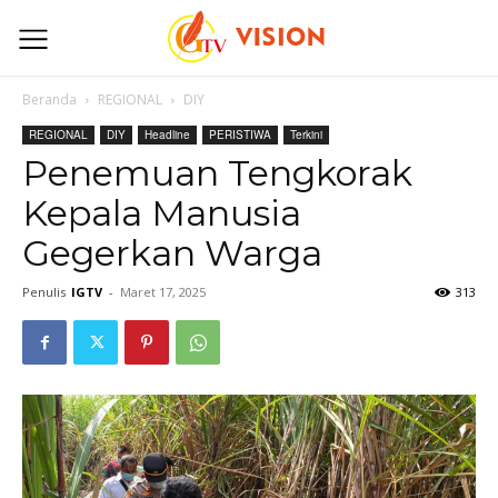
Beranda
REGIONAL
DIY
REGIONAL
DIY
Headline
PERISTIWA
Terkini
Penemuan Tengkorak
Kepala Manusia
Gegerkan Warga
Penulis
IGTV
-
Maret 17, 2025
313