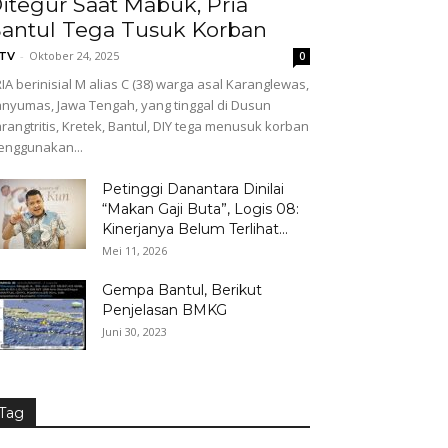
itegur Saat Mabuk, Pria
antul Tega Tusuk Korban
-
Oktober 24, 2025
GTV
0
IA berinisial M alias C (38) warga asal Karanglewas,
nyumas, Jawa Tengah, yang tinggal di Dusun
rangtritis, Kretek, Bantul, DIY tega menusuk korban
nggunakan...
Petinggi Danantara Dinilai
“Makan Gaji Buta”, Logis 08:
Kinerjanya Belum Terlihat...
Mei 11, 2026
Gempa Bantul, Berikut
Penjelasan BMKG
Juni 30, 2023
Tag