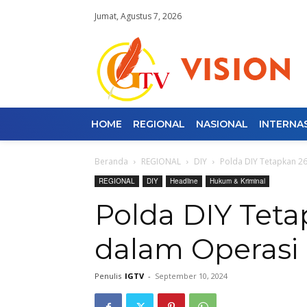
Jumat, Agustus 7, 2026
HOME
REGIONAL
NASIONAL
INTERNA
Beranda
REGIONAL
DIY
Polda DIY Tetapkan 2
REGIONAL
DIY
Headline
Hukum & Kriminal
Polda DIY Tet
dalam Operasi
Penulis
IGTV
-
September 10, 2024