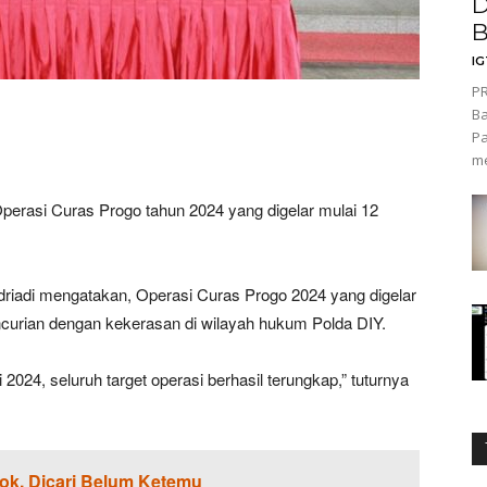
D
B
I
PR
Ba
Pa
me
rasi Curas Progo tahun 2024 yang digelar mulai 12
iadi mengatakan, Operasi Curas Progo 2024 yang digelar
ncurian dengan kekerasan di wilayah hukum Polda DIY.
 2024, seluruh target operasi berhasil terungkap,” tuturnya
ok, Dicari Belum Ketemu