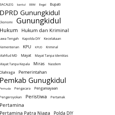
Bupati
BACALEG
bantul
BBM
Begal
DPRD Gunungkidul
Gunungkidul
Ekonomi
Hukum
Hukum dan Kriminal
Jawa Tengah
Kapolda DIY
Kecelakaan
KPU
Kementerian
Kriminal
KPUD
Mayat
Mahfud MD
Mayat Tanpa Identitas
Miras
Mayat Tanpa Kepala
Nasdem
Pemerintahan
Olahraga
Pemkab Gunugkidul
Penganiayaan
Pengacara
Pemuda
Peristiwa
Pengeroyokan
Pertamak
Pertamina
Pertamina Patra Niaga
Polda DIY