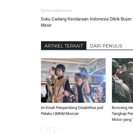
Berita sebelumnya
Suku Cadang Kendaraan Indonesia Dilirik Buyer
Mesir
ARTIKEL TERKAIT
DARI PENULIS
Ini Kisah Penyandang Disabilitas jadi
Bonceng Istr
Pelaku UMKM Moncer
Tangkap Pen
Motor yang V