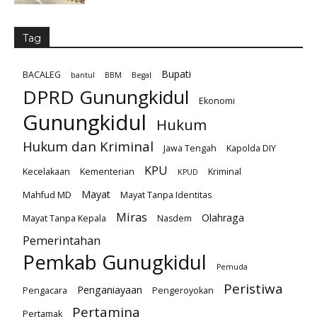
Tag
Bupati
BACALEG
bantul
BBM
Begal
DPRD Gunungkidul
Ekonomi
Gunungkidul
Hukum
Hukum dan Kriminal
Jawa Tengah
Kapolda DIY
KPU
Kecelakaan
Kementerian
Kriminal
KPUD
Mayat
Mahfud MD
Mayat Tanpa Identitas
Miras
Olahraga
Mayat Tanpa Kepala
Nasdem
Pemerintahan
Pemkab Gunugkidul
Pemuda
Peristiwa
Penganiayaan
Pengacara
Pengeroyokan
Pertamina
Pertamak