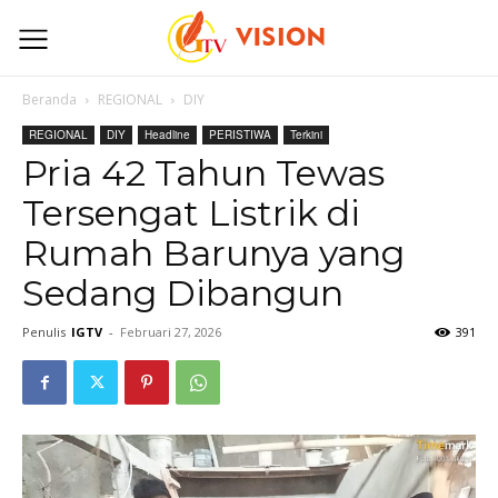
Beranda
REGIONAL
DIY
REGIONAL
DIY
Headline
PERISTIWA
Terkini
Pria 42 Tahun Tewas
Tersengat Listrik di
Rumah Barunya yang
Sedang Dibangun
Penulis
IGTV
-
Februari 27, 2026
391