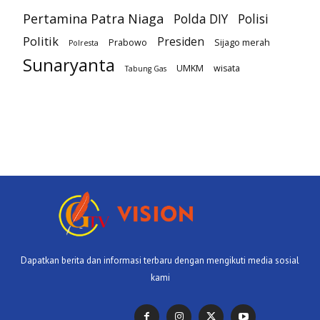
Pertamina Patra Niaga
Polda DIY
Polisi
Politik
Presiden
Prabowo
Sijago merah
Polresta
Sunaryanta
UMKM
wisata
Tabung Gas
Dapatkan berita dan informasi terbaru dengan mengikuti media sosial
kami