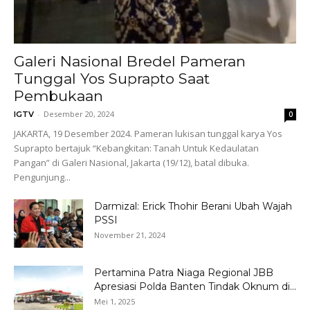
Galeri Nasional Bredel Pameran
Tunggal Yos Suprapto Saat
Pembukaan
-
Desember 20, 2024
IGTV
0
JAKARTA, 19 Desember 2024. Pameran lukisan tunggal karya Yos
Suprapto bertajuk “Kebangkitan: Tanah Untuk Kedaulatan
Pangan” di Galeri Nasional, Jakarta (19/12), batal dibuka.
Pengunjung...
Darmizal: Erick Thohir Berani Ubah Wajah
PSSI
November 21, 2024
Pertamina Patra Niaga Regional JBB
Apresiasi Polda Banten Tindak Oknum di...
Mei 1, 2025