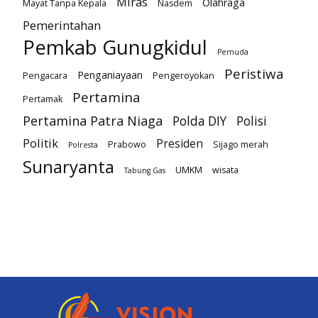
Miras
Olahraga
Mayat Tanpa Kepala
Nasdem
Pemerintahan
Pemkab Gunugkidul
Pemuda
Peristiwa
Penganiayaan
Pengacara
Pengeroyokan
Pertamina
Pertamak
Pertamina Patra Niaga
Polda DIY
Polisi
Politik
Presiden
Prabowo
Sijago merah
Polresta
Sunaryanta
UMKM
wisata
Tabung Gas