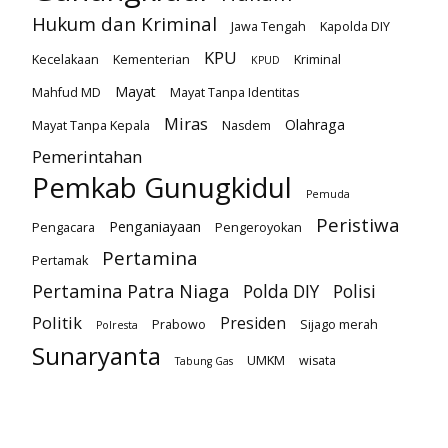
Hukum dan Kriminal
Jawa Tengah
Kapolda DIY
KPU
Kecelakaan
Kementerian
Kriminal
KPUD
Mayat
Mahfud MD
Mayat Tanpa Identitas
Miras
Olahraga
Mayat Tanpa Kepala
Nasdem
Pemerintahan
Pemkab Gunugkidul
Pemuda
Peristiwa
Penganiayaan
Pengacara
Pengeroyokan
Pertamina
Pertamak
Pertamina Patra Niaga
Polda DIY
Polisi
Politik
Presiden
Prabowo
Sijago merah
Polresta
Sunaryanta
UMKM
wisata
Tabung Gas