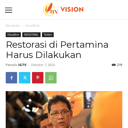
Beranda
Headline
Headline
NASIONAL
Terkini
Restorasi di Pertamina
Harus Dilakukan
Penulis
IGTV
-
Oktober 7, 2025
219