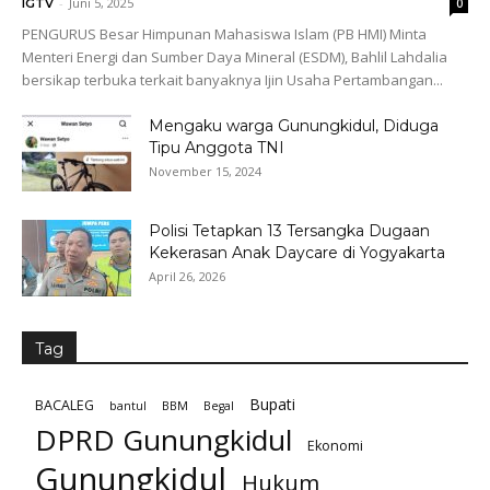
-
Juni 5, 2025
IGTV
0
PENGURUS Besar Himpunan Mahasiswa Islam (PB HMI) Minta
Menteri Energi dan Sumber Daya Mineral (ESDM), Bahlil Lahdalia
bersikap terbuka terkait banyaknya Ijin Usaha Pertambangan...
Mengaku warga Gunungkidul, Diduga
Tipu Anggota TNI
November 15, 2024
Polisi Tetapkan 13 Tersangka Dugaan
Kekerasan Anak Daycare di Yogyakarta
April 26, 2026
Tag
Bupati
BACALEG
bantul
BBM
Begal
DPRD Gunungkidul
Ekonomi
Gunungkidul
Hukum