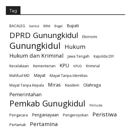
Tag
Bupati
BACALEG
bantul
BBM
Begal
DPRD Gunungkidul
Ekonomi
Gunungkidul
Hukum
Hukum dan Kriminal
Jawa Tengah
Kapolda DIY
KPU
Kecelakaan
Kementerian
Kriminal
KPUD
Mayat
Mahfud MD
Mayat Tanpa Identitas
Miras
Olahraga
Mayat Tanpa Kepala
Nasdem
Pemerintahan
Pemkab Gunugkidul
Pemuda
Peristiwa
Penganiayaan
Pengacara
Pengeroyokan
Pertamina
Pertamak