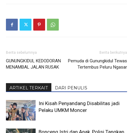
Berita sebelumnya
Berita berikutnya
GUNUNGKIDUL KEDODORAN
Pemuda di Gunungkidul Tewas
MENAMBAL JALAN RUSAK
Tertembus Peluru Ngasar
ARTIKEL TERKAIT
DARI PENULIS
Ini Kisah Penyandang Disabilitas jadi
Pelaku UMKM Moncer
Bonceng Istri dan Anak, Polisi Tangkap