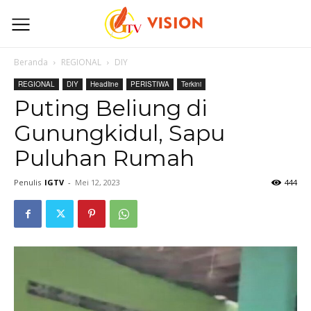
Beranda
REGIONAL
DIY
REGIONAL
DIY
Headline
PERISTIWA
Terkini
Puting Beliung di
Gunungkidul, Sapu
Puluhan Rumah
Penulis
IGTV
-
Mei 12, 2023
444