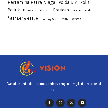
Pertamina Patra Niaga
Polda DIY
Polisi
Politik
Presiden
Prabowo
Sijago merah
Polresta
Sunaryanta
UMKM
wisata
Tabung Gas
Dapatkan berita dan informasi terbaru dengan mengikuti media sosial
kami