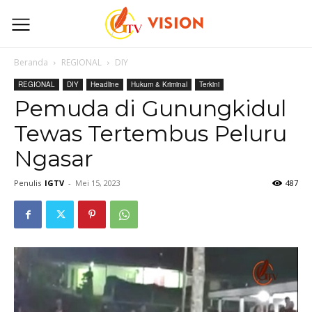
Beranda
REGIONAL
DIY
REGIONAL
DIY
Headline
Hukum & Kriminal
Terkini
Pemuda di Gunungkidul
Tewas Tertembus Peluru
Ngasar
Penulis
IGTV
-
Mei 15, 2023
487