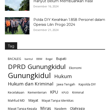
Hanyut Belum Membuahkan Hasil
Desember 16, 2024
Polda DIY Kerahkan 1.858 Personel dalam
Operasi Lilin Progo 2024
Desember 21, 2024
Tag
Bupati
BACALEG
bantul
BBM
Begal
DPRD Gunungkidul
Ekonomi
Gunungkidul
Hukum
Hukum dan Kriminal
Jawa Tengah
Kapolda DIY
KPU
Kecelakaan
Kementerian
Kriminal
KPUD
Mayat
Mahfud MD
Mayat Tanpa Identitas
Miras
Olahraga
Mayat Tanpa Kepala
Nasdem