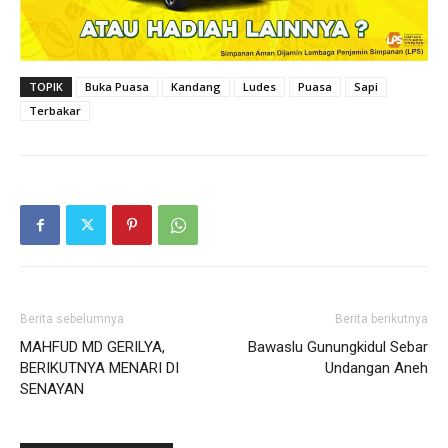
TOPIK
Buka Puasa
Kandang
Ludes
Puasa
Sapi
Terbakar
Berita sebelumnya
Berita berikutnya
MAHFUD MD GERILYA,
Bawaslu Gunungkidul Sebar
BERIKUTNYA MENARI DI
Undangan Aneh
SENAYAN