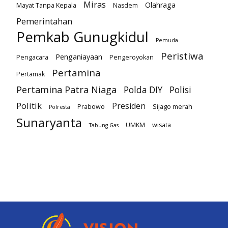
Miras
Olahraga
Mayat Tanpa Kepala
Nasdem
Pemerintahan
Pemkab Gunugkidul
Pemuda
Peristiwa
Penganiayaan
Pengacara
Pengeroyokan
Pertamina
Pertamak
Pertamina Patra Niaga
Polda DIY
Polisi
Politik
Presiden
Prabowo
Sijago merah
Polresta
Sunaryanta
UMKM
wisata
Tabung Gas