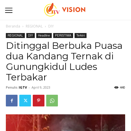
Beranda
REGIONAL
DIY
REGIONAL
DIY
Headline
PERISTIWA
Terkini
Ditinggal Berbuka Puasa
dua Kandang Ternak di
Gunungkidul Ludes
Terbakar
Penulis
IGTV
-
April 9, 2023
440