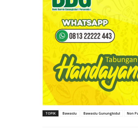
TOPIK
Bawaslu
Bawaslu Gunungkidul
Non P