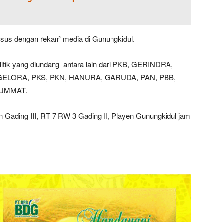
usus dengan rekan² media di Gunungkidul.
politik yang diundang antara lain dari PKB, GERINDRA,
GELORA, PKS, PKN, HANURA, GARUDA, PAN, PBB,
 UMMAT.
n Gading III, RT 7 RW 3 Gading II, Playen Gunungkidul jam