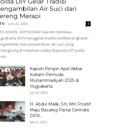
olda DIY Gelar Tradisi
engambilan Air Suci dari
ereng Merapi
-
Juni 22, 2026
GTV
0
TV.VISION - KEPOLISIAN Daerah Istimewa
gyakarta (DIY) menggelar tradisi pemberangkatan
ngambilan dan penyerahan air suci yang
rlangsung di Halaman Lobby Mapolda DIY pada
nin...
Kapolri Pimpin Apel Akbar
Kokam Pemuda
Muhammadiyah 2025 di
Yogyakarta
Juli 20, 2025
H. Abdul Malik, SH, MH Positif
Maju Bacaleg Partai Gerindra
DPR...
Mei 8, 2023