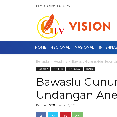
Kamis, Agustus 6, 2026
HOME
REGIONAL
NASIONAL
INTERNA
Beranda
Headline
Bawaslu Gunungkidul Sebar 
Headline
POLITIK
REGIONAL
Terkini
Bawaslu Gunun
Undangan An
Penulis
IGTV
-
April 11, 2023