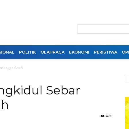
SIONAL
POLITIK
OLAHRAGA
EKONOMI
PERISTIWA
OPI
Undangan Aneh
gkidul Sebar
eh
472