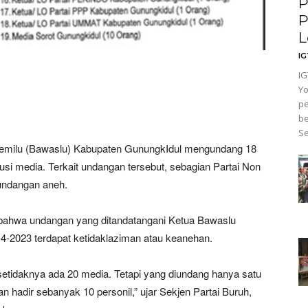
P
P
L
I
IG
Yo
pe
be
Se
milu (Bawaslu) Kabupaten GunungkIdul mengundang 18
itusi media. Terkait undangan tersebut, sebagian Partai Non
undangan aneh.
 bahwa undangan yang ditandatangani Ketua Bawaslu
-4-2023 terdapat ketidaklaziman atau keanehan.
 setidaknya ada 20 media. Tetapi yang diundang hanya satu
n hadir sebanyak 10 personil,” ujar Sekjen Partai Buruh,