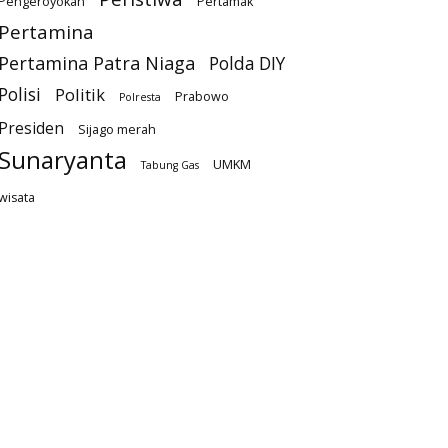
Pengeroyokan
Pertamak
Pertamina
Pertamina Patra Niaga
Polda DIY
Polisi
Politik
Prabowo
Polresta
Presiden
Sijago merah
Sunaryanta
UMKM
Tabung Gas
wisata