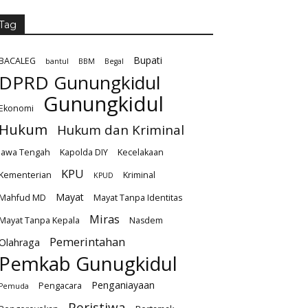
Tag
Bupati
BACALEG
bantul
BBM
Begal
DPRD Gunungkidul
Gunungkidul
Ekonomi
Hukum
Hukum dan Kriminal
Jawa Tengah
Kapolda DIY
Kecelakaan
KPU
Kementerian
Kriminal
KPUD
Mayat
Mahfud MD
Mayat Tanpa Identitas
Miras
Mayat Tanpa Kepala
Nasdem
Pemerintahan
Olahraga
Pemkab Gunugkidul
Penganiayaan
Pengacara
Pemuda
Peristiwa