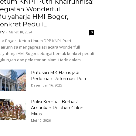
etum KNPI Putri Khairunnisa:
egiatan Wonderfull
ulyaharja HMI Bogor,
onkret Peduli...
-
Maret 10, 2024
GTV
0
ta Bogor - Ketua Umum DPP KNPI, Putri
airunnisa mengapresiasi acara Wonderfull
lyaharja HMI Bogor sebagai bentuk konkret peduli
ngkungan dan pelestarian alam. Hadir dalam...
Putusan MK Harus jadi
Pedoman Reformasi Polri
Desember 16, 2025
Polisi Kembali Berhasil
Amankan Puluhan Galon
Miras
Mei 10, 2026