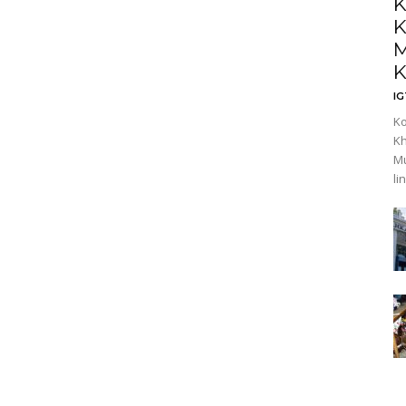
K
K
M
K
I
Ko
Kh
Mu
li