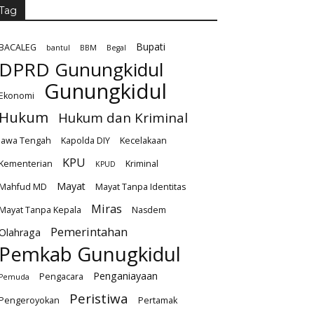
Tag
Bupati
BACALEG
bantul
BBM
Begal
DPRD Gunungkidul
Gunungkidul
Ekonomi
Hukum
Hukum dan Kriminal
Jawa Tengah
Kapolda DIY
Kecelakaan
KPU
Kementerian
Kriminal
KPUD
Mayat
Mahfud MD
Mayat Tanpa Identitas
Miras
Mayat Tanpa Kepala
Nasdem
Pemerintahan
Olahraga
Pemkab Gunugkidul
Penganiayaan
Pengacara
Pemuda
Peristiwa
Pengeroyokan
Pertamak