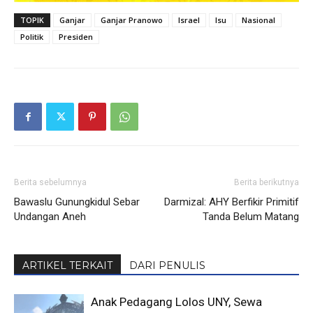
TOPIK
Ganjar
Ganjar Pranowo
Israel
Isu
Nasional
Politik
Presiden
Berita sebelumnya
Berita berikutnya
Bawaslu Gunungkidul Sebar
Darmizal: AHY Berfikir Primitif
Undangan Aneh
Tanda Belum Matang
ARTIKEL TERKAIT
DARI PENULIS
Anak Pedagang Lolos UNY, Sewa