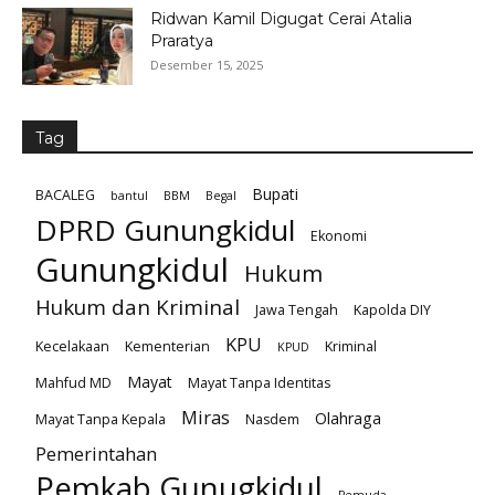
Ridwan Kamil Digugat Cerai Atalia
Praratya
Desember 15, 2025
Tag
Bupati
BACALEG
bantul
BBM
Begal
DPRD Gunungkidul
Ekonomi
Gunungkidul
Hukum
Hukum dan Kriminal
Jawa Tengah
Kapolda DIY
KPU
Kecelakaan
Kementerian
Kriminal
KPUD
Mayat
Mahfud MD
Mayat Tanpa Identitas
Miras
Olahraga
Mayat Tanpa Kepala
Nasdem
Pemerintahan
Pemkab Gunugkidul