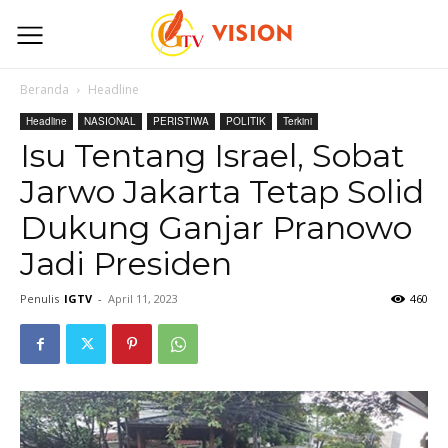
Beranda
Headline
Headline
NASIONAL
PERISTIWA
POLITIK
Terkini
Isu Tentang Israel, Sobat
Jarwo Jakarta Tetap Solid
Dukung Ganjar Pranowo
Jadi Presiden
Penulis
IGTV
-
April 11, 2023
460