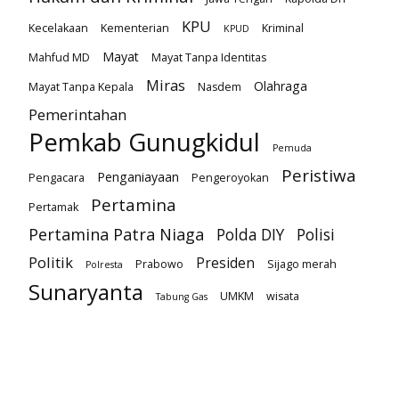
KPU
Kecelakaan
Kementerian
Kriminal
KPUD
Mayat
Mahfud MD
Mayat Tanpa Identitas
Miras
Olahraga
Mayat Tanpa Kepala
Nasdem
Pemerintahan
Pemkab Gunugkidul
Pemuda
Peristiwa
Penganiayaan
Pengacara
Pengeroyokan
Pertamina
Pertamak
Pertamina Patra Niaga
Polda DIY
Polisi
Politik
Presiden
Prabowo
Sijago merah
Polresta
Sunaryanta
UMKM
wisata
Tabung Gas