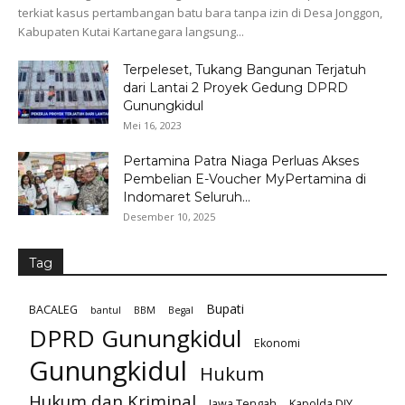
terkiat kasus pertambangan batu bara tanpa izin di Desa Jonggon,
Kabupaten Kutai Kartanegara langsung...
Terpeleset, Tukang Bangunan Terjatuh
dari Lantai 2 Proyek Gedung DPRD
Gunungkidul
Mei 16, 2023
Pertamina Patra Niaga Perluas Akses
Pembelian E-Voucher MyPertamina di
Indomaret Seluruh...
Desember 10, 2025
Tag
Bupati
BACALEG
bantul
BBM
Begal
DPRD Gunungkidul
Ekonomi
Gunungkidul
Hukum
Hukum dan Kriminal
Jawa Tengah
Kapolda DIY