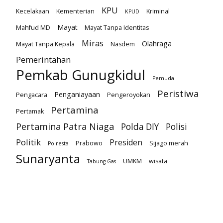
KPU
Kecelakaan
Kementerian
Kriminal
KPUD
Mayat
Mahfud MD
Mayat Tanpa Identitas
Miras
Olahraga
Mayat Tanpa Kepala
Nasdem
Pemerintahan
Pemkab Gunugkidul
Pemuda
Peristiwa
Penganiayaan
Pengacara
Pengeroyokan
Pertamina
Pertamak
Pertamina Patra Niaga
Polda DIY
Polisi
Politik
Presiden
Prabowo
Sijago merah
Polresta
Sunaryanta
UMKM
wisata
Tabung Gas