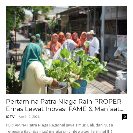
Pertamina Patra Niaga Raih PROPER
Emas Lewat Inovasi FAME & Manfaat...
-
April 12, 2026
IGTV
0
PERTAMINA Patra Niaga Regional Jawa Timur, Bali, dan Nusa
Tenggara (Jatimbalinus) melalui unit Integrated Terminal (IT)