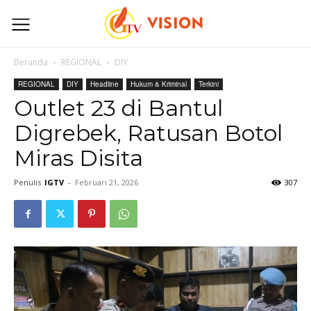
Beranda
REGIONAL
DIY
REGIONAL
DIY
Headline
Hukum & Kriminal
Terkini
Outlet 23 di Bantul
Digrebek, Ratusan Botol
Miras Disita
Penulis
IGTV
-
Februari 21, 2026
307